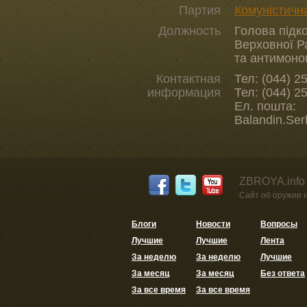
Партия
Комуністична
Должность
Голова підко
Верховної Р
та антимоно
Контактная
Тел: (044) 2
информация
Тел: (044) 2
Ел. пошта:
Balandin.Ser
ZBROYA.info
Сайт об оружии 
Блоги
Новости
Вопросы
Лучшие
Лучшие
Лента
За неделю
За неделю
Лучшие
За месяц
За месяц
Без ответа
За все время
За все время