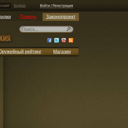
сский
English
Войти / Регистрация
кидки
Помочь
Законопроект
Оружейный рейтинг
Магазин