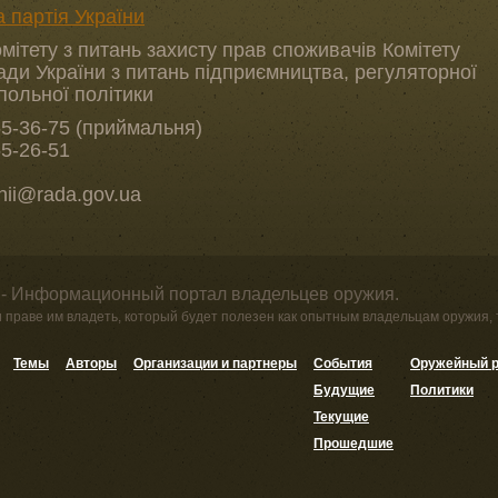
 партія України
мітету з питань захисту прав споживачів Комітету
ади України з питань підприємництва, регуляторної
польної політики
55-36-75 (приймальня)
55-26-51
hii@rada.gov.ua
 - Информационный портал владельцев оружия.
и праве им владеть, который будет полезен как опытным владельцам оружия,
Темы
Авторы
Организации и партнеры
События
Оружейный р
Будущие
Политики
Текущие
Прошедшие