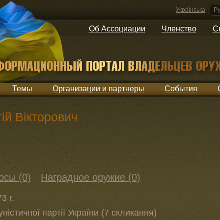
Українська
Ру
Об Ассоциации
Членство
С
Темы
Организации и партнеры
События
ій Вікторович
осы (0)
Наградное оружие (0)
3 г.
ністичної партії України (7 скликання)