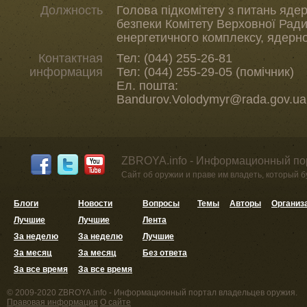
Должность
Голова підкомітету з питань ядер
безпеки Комітету Верховної Ради
енергетичного комплексу, ядерно
Контактная
Тел: (044) 255-26-81
информация
Тел: (044) 255-29-05 (помічник)
Ел. пошта:
Bandurov.Volodymyr@rada.gov.ua
ZBROYA.info - Информационный по
Сайт об оружии и праве им владеть, который 
Блоги
Новости
Вопросы
Темы
Авторы
Организ
Лучшие
Лучшие
Лента
За неделю
За неделю
Лучшие
За месяц
За месяц
Без ответа
За все время
За все время
© 2009-2020 ZBROYA.info - Информационный портал владельцев оружия.
Правовая информация
О сайте