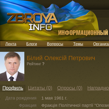
Лента
Блоги
Вопросы
Темы
Организ
Білий Олексій Петрович
Рейтинг
?
Профиль
Цитаты (0)
Опросы (0)
Наградно
Дата рождения
1 мая 1961 г.
Фракция
Фракція Політичної партії "Опози