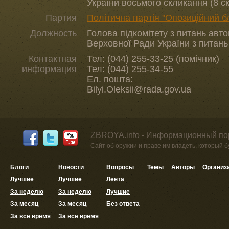
України восьмого скликання (8 с
Партия
Політична партія "Опозиційний б
Должность
Голова підкомітету з питань авт
Верховної Ради України з питань
Контактная
Тел: (044) 255-33-25 (помічник)
информация
Тел: (044) 255-34-55
Ел. пошта:
Bilyi.Oleksii@rada.gov.ua
ZBROYA.info - Информационный по
Сайт об оружии и праве им владеть, который 
Блоги
Новости
Вопросы
Темы
Авторы
Организ
Лучшие
Лучшие
Лента
За неделю
За неделю
Лучшие
За месяц
За месяц
Без ответа
За все время
За все время