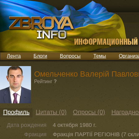
Лента
Блоги
Вопросы
Темы
Организ
Омельченко Валерій Павлов
Рейтинг
?
Профиль
Цитаты (0)
Опросы (0)
Наградно
Дата рождения
4 октября 1980 г.
Фракция
Фракція ПАРТІЇ РЕГІОНІВ (7 скл