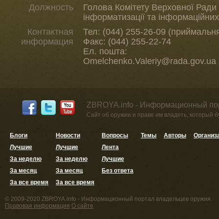
Должность
Голова Комітету Верховної Ради 
інформатизації та інформаційних
Контактная
Тел: (044) 255-26-09 (приймальн
информация
Факс: (044) 255-22-74
Ел. пошта:
Omelchenko.Valeriy@rada.gov.ua
ZBROYA.info - Информационный по
Сайт об оружии и праве им владеть, который 
Блоги
Новости
Вопросы
Темы
Авторы
Организ
Лучшие
Лучшие
Лента
За неделю
За неделю
Лучшие
За месяц
За месяц
Без ответа
За все время
За все время
© 2009-2020 ZBROYA.info - Информационный портал владельцев оружия.
Правовая информация
О сайте