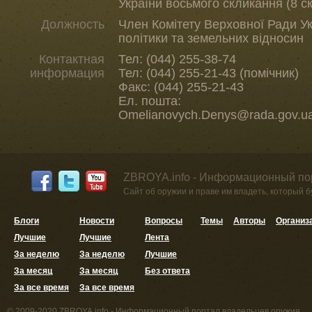
України восьмого скликання (8 с
Должность
Член Комітету Верховної Ради Ук
політики та земельних відносин
Контактная
Тел: (044) 255-38-74
информация
Тел: (044) 255-21-43 (помічник)
Факс: (044) 255-21-43
Ел. пошта:
Omelianovych.Denys@rada.gov.u
ZBROYA.info - Информационный по
Сайт об оружии и праве им владеть, который 
Блоги
Новости
Вопросы
Темы
Авторы
Организ
Лучшие
Лучшие
Лента
За неделю
За неделю
Лучшие
За месяц
За месяц
Без ответа
За все время
За все время
© 2009-2020 ZBROYA.info - Информационный портал владельцев оружия.