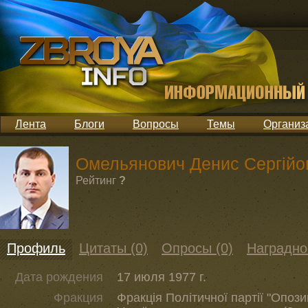
Лента
Блоги
Вопросы
Темы
Организ
Омельянович Денис Сергійо
Рейтинг
?
Профиль
Цитаты (0)
Опросы (0)
Наградно
Дата рождения
17 июля 1977 г.
Фракция
Фракція Політичної партії "Опози