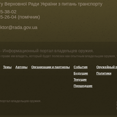
ту Верховної Ради України з питань транспорту
55-38-02
55-26-04 (помічник)
iktor@rada.gov.ua
 - Информационный портал владельцев оружия.
и праве им владеть, который будет полезен как опытным владельцам оружия,
Темы
Авторы
Организации и партнеры
События
Оружейный р
Будущие
Политики
Текущие
Прошедшие
портал владельцев оружия.