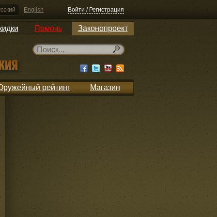
сский
English
Войти / Регистрация
кидки
Помочь
Законопроект
Оружейный рейтинг
Магазин