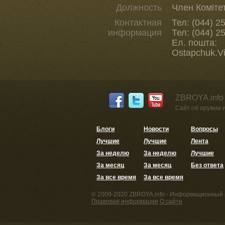
Должность
Член Коміте
Контактная
Тел: (044) 2
информация
Тел: (044) 2
Ел. пошта:
Ostapchuk.V
ZBROYA.info
Сайт об оружии 
Блоги
Новости
Вопросы
Лучшие
Лучшие
Лента
За неделю
За неделю
Лучшие
За месяц
За месяц
Без ответа
За все время
За все время
© 2009-2020 ZBROYA.info - Информационный 
Правовая информация
О сайте