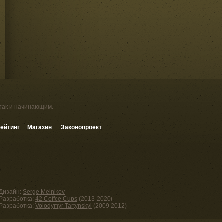
 так и начинающим.
ейтинг
Магазин
Законопроект
Дизайн:
Serge Melnikov
Разработка:
42 Coffee Cups
(2013-2020)
Разработка:
Volodymyr Tartynskyi
(2009-2012)