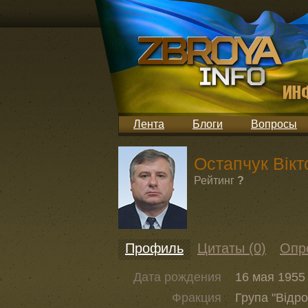
Лента
Блоги
Вопросы
Остапчук Вік
Рейтинг
?
Профиль
Цитаты (0)
Опр
Дата рождения
16 мая 1955 
Фракция
Група "Відр