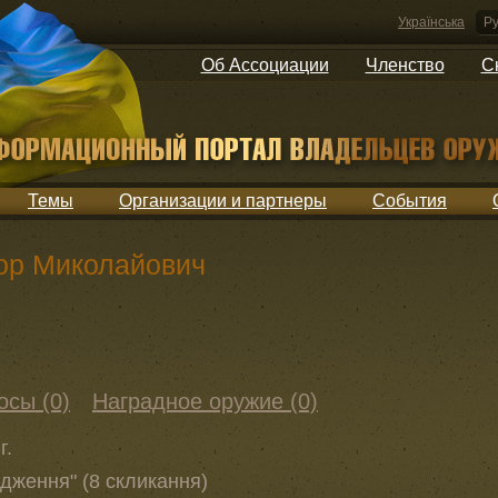
Українська
Ру
Об Ассоциации
Членство
С
Темы
Организации и партнеры
События
тор Миколайович
осы (0)
Наградное оружие (0)
г.
одження" (8 скликання)