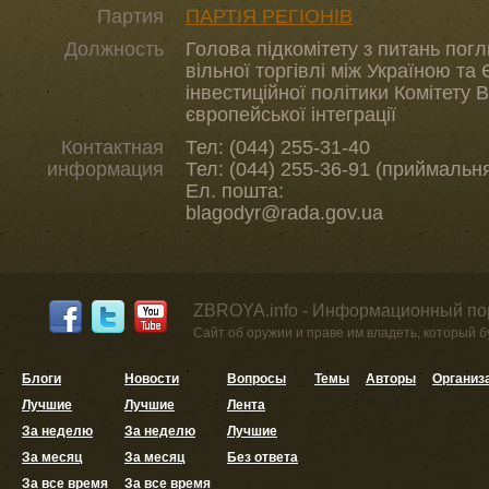
Партия
ПАРТІЯ РЕГІОНІВ
Должность
Голова підкомітету з питань пог
вільної торгівлі між Україною та 
інвестиційної політики Комітету 
європейської інтеграції
Контактная
Тел: (044) 255-31-40
информация
Тел: (044) 255-36-91 (приймальн
Ел. пошта:
blagodyr@rada.gov.ua
ZBROYA.info - Информационный по
Сайт об оружии и праве им владеть, который 
Блоги
Новости
Вопросы
Темы
Авторы
Организ
Лучшие
Лучшие
Лента
За неделю
За неделю
Лучшие
За месяц
За месяц
Без ответа
За все время
За все время