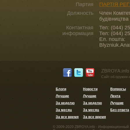
Партия
ПАРТІЯ РЕГ
Должность
Член Коміте
будівництва
Контактная
Тел: (044) 2
информация
Тел: (044) 2
Ел. пошта:
Blyzniuk.Ana
ZBROYA.info
Сайт об оружии 
Блоги
Новости
Вопросы
Лучшие
Лучшие
Лента
За неделю
За неделю
Лучшие
За месяц
За месяц
Без ответа
За все время
За все время
© 2009-2020 ZBROYA.info - Информационный 