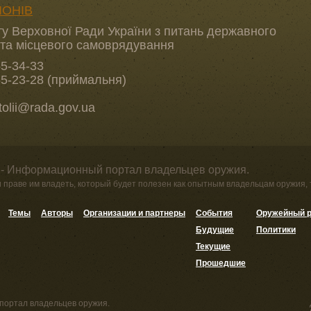
ІОНІВ
ту Верховної Ради України з питань державного
 та місцевого самоврядування
55-34-33
55-23-28 (приймальня)
tolii@rada.gov.ua
 - Информационный портал владельцев оружия.
и праве им владеть, который будет полезен как опытным владельцам оружия,
Темы
Авторы
Организации и партнеры
События
Оружейный р
Будущие
Политики
Текущие
Прошедшие
портал владельцев оружия.