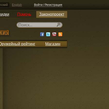
сский
English
Войти / Регистрация
кидки
Помочь
Законопроект
Оружейный рейтинг
Магазин