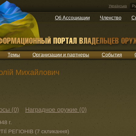
Українська
Ру
Об Ассоциации
Членство
С
Темы
Организации и партнеры
События
олій Михайлович
осы (0)
Наградное оружие (0)
48 г.
ТІЇ РЕГІОНІВ (7 скликання)