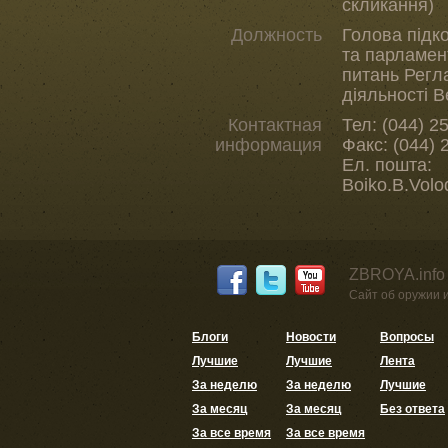
скликання)
Должность
Голова підк
та парламен
питань Регла
діяльності 
Контактная
Тел: (044) 2
информация
Факс: (044) 
Ел. пошта:
Boiko.B.Vol
ZBROYA.info
Сайт об оружии 
Блоги
Новости
Вопросы
Лучшие
Лучшие
Лента
За неделю
За неделю
Лучшие
За месяц
За месяц
Без ответа
За все время
За все время