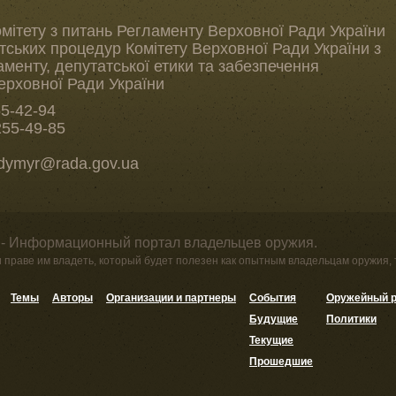
омітету з питань Регламенту Верховної Ради України
тських процедур Комітету Верховної Ради України з
менту, депутатської етики та забезпечення
Верховної Ради України
55-42-94
255-49-85
odymyr@rada.gov.ua
 - Информационный портал владельцев оружия.
и праве им владеть, который будет полезен как опытным владельцам оружия,
Темы
Авторы
Организации и партнеры
События
Оружейный р
Будущие
Политики
Текущие
Прошедшие