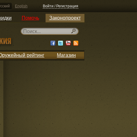
сский
English
Войти / Регистрация
кидки
Помочь
Законопроект
Оружейный рейтинг
Магазин