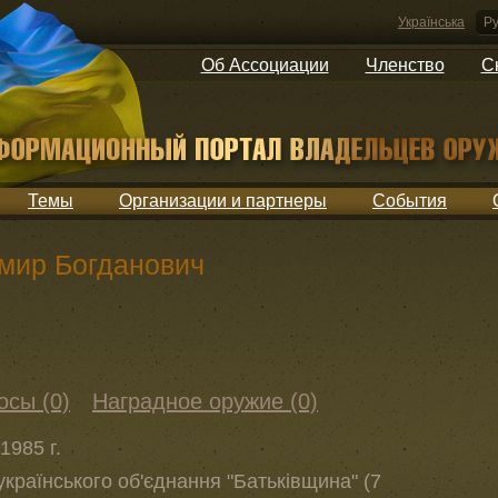
Українська
Ру
Об Ассоциации
Членство
С
Темы
Организации и партнеры
События
мир Богданович
осы (0)
Наградное оружие (0)
1985 г.
країнського об'єднання "Батьківщина" (7