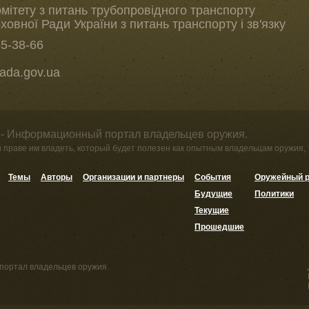
мітету з питань трубопровідного транспорту
ховної Ради України з питань транспорту і зв'язку
55-38-66
rada.gov.ua
 - Информационный портал владельцев оружия.
и праве им владеть, который будет полезен как опытным владельцам оружия,
Темы
Авторы
Организации и партнеры
События
Оружейный р
Будущие
Политики
Текущие
Прошедшие
портал владельцев оружия.