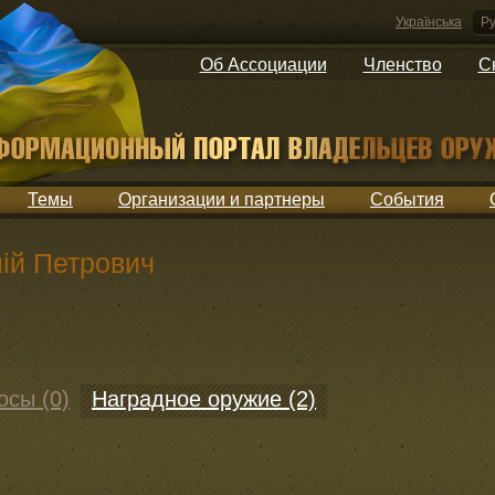
Українська
Ру
Об Ассоциации
Членство
С
Темы
Организации и партнеры
События
ій Петрович
осы (0)
Наградное оружие (2)