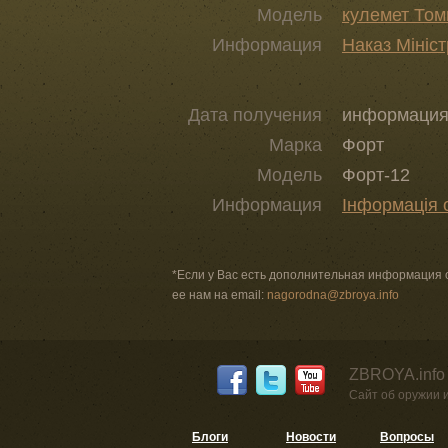
Модель
кулемет Том
Информация
Наказ Мініс
Дата получения
информация 
Марка
Форт
Модель
Форт-12
Информация
Інформація 
*Если у Вас есть дополнительная информация 
ее нам на email:
nagorodna@zbroya.info
ZBROYA.info
Сайт об оружии 
Блоги
Новости
Вопросы