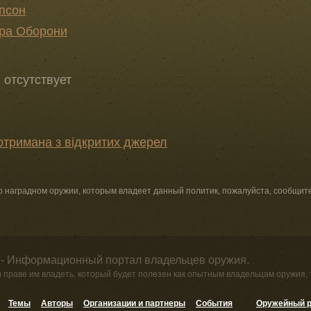
псон
тра Оборони
отсутствует
отримана з відкритих джерел
о наградном оружии, которым владеет данный политик, пожалуйста, сообщит
 - Информационный портал владельцев оружия.
и праве им владеть, который будет полезен как опытным владельцам оружия,
Темы
Авторы
Организации и партнеры
События
Оружейный р