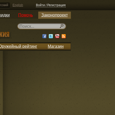
сский
English
Войти / Регистрация
кидки
Помочь
Законопроект
Оружейный рейтинг
Магазин