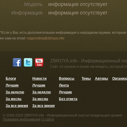
Модель
информация отсутствует
Информация
информация отсутствует
*Если у Вас есть дополнительная информация о наградном оружии, которым
ее нам на email:
nagorodna@zbroya.info
ZBROYA.info - Информационный по
Сайт об оружии и праве им владеть, который 
Блоги
Новости
Вопросы
Темы
Авторы
Организ
Лучшие
Лучшие
Лента
За неделю
За неделю
Лучшие
За месяц
За месяц
Без ответа
За все время
За все время
© 2009-2020 ZBROYA.info - Информационный портал владельцев оружия.
Правовая информация
О сайте