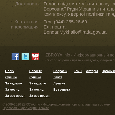
Должность
Голова підкомітету з питань вугі
Верховної Ради України з питан
комплексу, ядерної політики та 
Контактная
Тел: (044) 255-26-69
информация
Ел. пошта:
Bondar.Mykhailo@rada.gov.ua
ZBROYA.info - Информационный по
Сайт об оружии и праве им владеть, который 
Блоги
Новости
Вопросы
Темы
Авторы
Организ
Лучшие
Лучшие
Лента
За неделю
За неделю
Лучшие
За месяц
За месяц
Без ответа
За все время
За все время
© 2009-2020 ZBROYA.info - Информационный портал владельцев оружия.
Правовая информация
О сайте