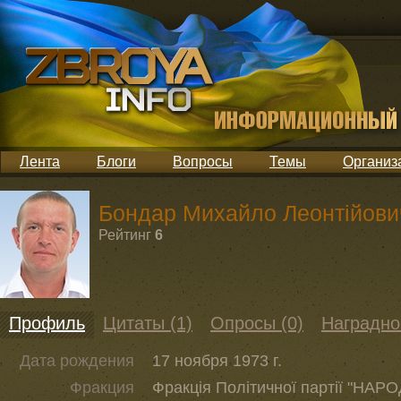
Лента
Блоги
Вопросы
Темы
Организ
Бондар Михайло Леонтійови
Рейтинг
6
Профиль
Цитаты (1)
Опросы (0)
Наградно
Дата рождения
17 ноября 1973 г.
Фракция
Фракція Політичної партії "НА