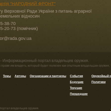
партія "НАРОДНИЙ ФРОНТ"
у Верховної Ради України з питань аграрної
 земельних відносин
55-38-70
55-20-73 (помічник)
hor@rada.gov.ua
 - Информационный портал владельцев оружия.
и праве им владеть, который будет полезен как опытным владельцам оружия,
Темы
Авторы
Организации и партнеры
События
Оружейный р
Будущие
Политики
Текущие
Прошедшие
портал владельцев оружия.