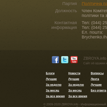
Партия
Політична 
Должность
Член Комітет
політики та
Контактная
Тел: (044) 2
информация
Тел: (044) 2
Ел. пошта:
Brychenko.I
ZBROYA.info
Сайт об оружии 
Блоги
Новости
Вопросы
Лучшие
Лучшие
Лента
За неделю
За неделю
Лучшие
За месяц
За месяц
Без ответа
За все время
За все время
© 2009-2020 ZBROYA.info - Информационный 