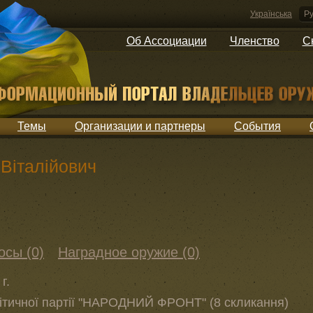
Українська
Ру
Об Ассоциации
Членство
С
Темы
Организации и партнеры
События
 Віталійович
осы (0)
Наградное оружие (0)
г.
ітичної партії "НАРОДНИЙ ФРОНТ" (8 скликання)