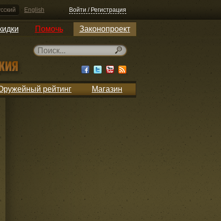
сский
English
Войти / Регистрация
кидки
Помочь
Законопроект
Оружейный рейтинг
Магазин