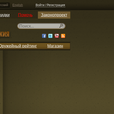
сский
English
Войти / Регистрация
кидки
Помочь
Законопроект
Оружейный рейтинг
Магазин