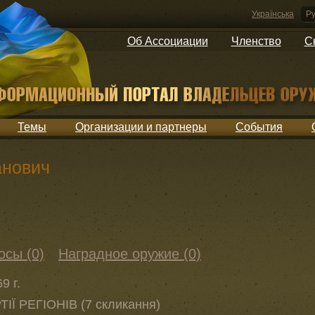
Українська
Ру
Об Ассоциации
Членство
С
Темы
Организации и партнеры
События
анович
осы (0)
Наградное оружие (0)
9 г.
ТІЇ РЕГІОНІВ (7 скликання)