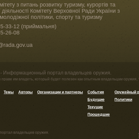
ітету з питань розвитку туризму, курортів та
 діяльності Комітету Верховної Ради України з
, молодіжної політики, спорту та туризму
55-33-12 (приймальня)
55-26-08
@rada.gov.ua
 - Информационный портал владельцев оружия.
и праве им владеть, который будет полезен как опытным владельцам оружия,
Темы
Авторы
Организации и партнеры
События
Оружейный р
Будущие
Политики
Текущие
Прошедшие
портал владельцев оружия.