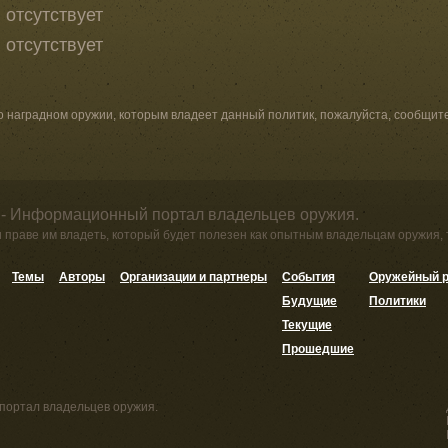
отсутствует
отсутствует
о наградном оружии, которым владеет данный политик, пожалуйста, сообщит
 - Информационный портал владельцев оружия.
и праве им владеть, который будет полезен как опытным владельцам оружия,
Темы
Авторы
Организации и партнеры
События
Оружейный р
Будущие
Политики
Текущие
Прошедшие
портал владельцев оружия.