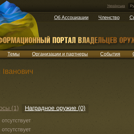
Українська
Ру
Об Ассоциации
Членство
С
Темы
Организации и партнеры
События
й Іванович
осы (1)
Наградное оружие (0)
отсутствует
отсутствует