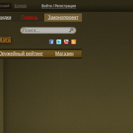
сский
English
Войти / Регистрация
кидки
Помочь
Законопроект
Оружейный рейтинг
Магазин