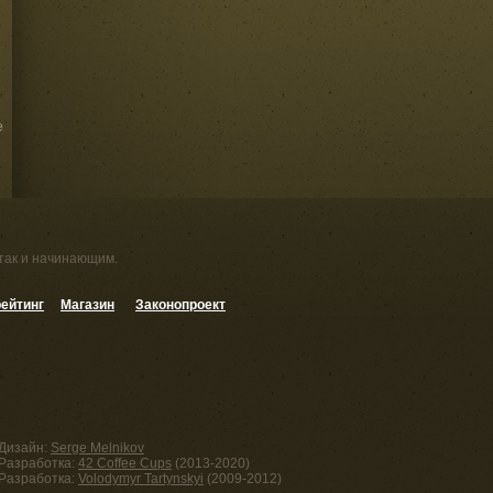
е
 так и начинающим.
ейтинг
Магазин
Законопроект
Дизайн:
Serge Melnikov
Разработка:
42 Coffee Cups
(2013-2020)
Разработка:
Volodymyr Tartynskyi
(2009-2012)