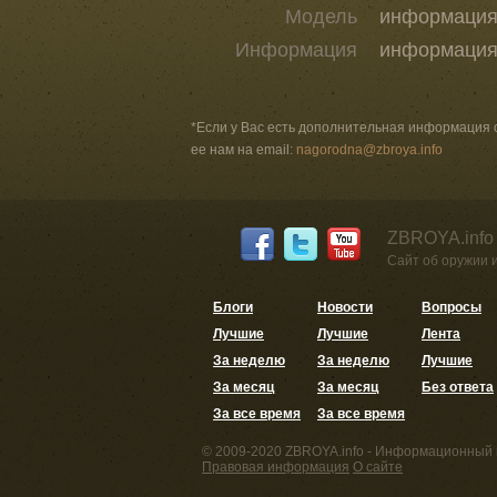
Модель
информация 
Информация
информация 
*Если у Вас есть дополнительная информация 
ее нам на email:
nagorodna@zbroya.info
ZBROYA.info
Сайт об оружии 
Блоги
Новости
Вопросы
Лучшие
Лучшие
Лента
За неделю
За неделю
Лучшие
За месяц
За месяц
Без ответа
За все время
За все время
© 2009-2020 ZBROYA.info - Информационный 
Правовая информация
О сайте