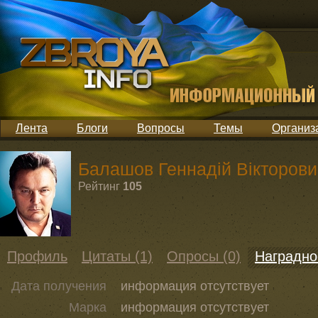
Лента
Блоги
Вопросы
Темы
Организ
Балашов Геннадій Вікторови
Рейтинг
105
Профиль
Цитаты (1)
Опросы (0)
Наградно
Дата получения
информация отсутствует
Марка
информация отсутствует