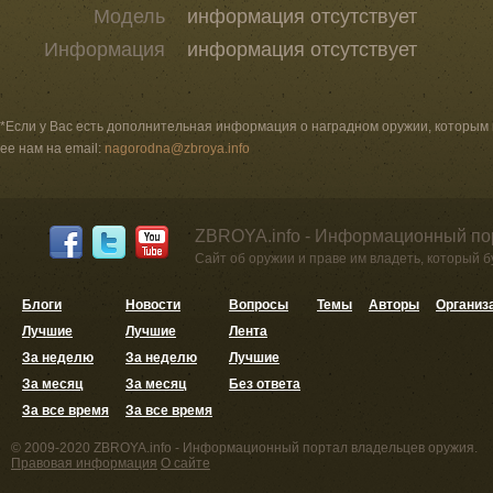
Модель
информация отсутствует
Информация
информация отсутствует
*Если у Вас есть дополнительная информация о наградном оружии, которым
ее нам на email:
nagorodna@zbroya.info
ZBROYA.info - Информационный по
Сайт об оружии и праве им владеть, который 
Блоги
Новости
Вопросы
Темы
Авторы
Организ
Лучшие
Лучшие
Лента
За неделю
За неделю
Лучшие
За месяц
За месяц
Без ответа
За все время
За все время
© 2009-2020 ZBROYA.info - Информационный портал владельцев оружия.
Правовая информация
О сайте