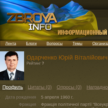
Лента
Блоги
Вопросы
Темы
Организ
Одарченко Юрій Віталійович
Рейтинг
?
Профиль
Цитаты (0)
Опросы (0)
Наградно
Дата рождения
5 апреля 1960 г.
Фракция
Фракція політичної партії "Всеук