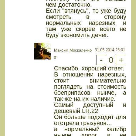
чем достаточно.
Если "втянусь", то уже буду
смотреть в сторону
нормальных нарезных и
там уже скорее всего не
буду экономить денег.
31.05.2014 23:01
Максим Москаленко
#
-
0
+
Спасибо, хороший ответ.
В отношении нарезных,
стоит внимательно
поглядеть на стоимость
боеприпасов нынче, а
так же на их наличие.
Самый доступный и
дешевый LR.22
Он больше подходит для
отстрела грызунов...
а нормальный калибр
нынче дорог и не