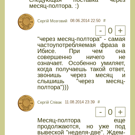
месяц-полтора. :)
08.06.2014 22:50
#
Сергій Мозговий
-
0
+
"через месяц-полтора" - самая
частоупотребляемая фраза в
Ибисе. При чем она
совершенно ничего не
означает. Особенно умиляет,
когда получаешь такой ответ,
звонишь через месяц и
слышишь "через месяц-
полтора")))
11.08.2014 23:39
#
Сергій Співак
-
0
+
Месяц-полтора еще
продолжаются, но уже под
вывеской "неделя-две". Ждем-