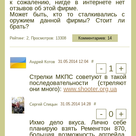
к сожалению, нигде в интернете нет
отзывов об этой фирме.
Может быть, кто то сталкивались с
оружием данной фирмы? Стоит ли
брать?
Рейтинг: 2, Просмотров: 13308
Комментариев:
14
31.05.2014 12:04
#
Андрей Котов
-
1
+
Стрелки МКПС советуют в такой
последовательности (стреляют
они много):
www.shooter.org.ua
31.05.2014 14:28
#
Сергей Спицын
-
0
+
Ихмо дело вкуса. Лично себе
планирую взять Ременгтон 870,
большая возможность апгрейда,