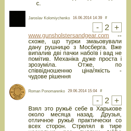
с.
16.06.2014 14:39
#
Jaroslav Kolomiychenko
-
2
+
www.gunsholstersandgear.com
--
схоже, що турки змаьовували
дану рушницю з Мосберга. Вже
випалив дві пачки набоїв і вад не
помітив. Механіка дуже проста і
зрозуміла. Отже, по
співвідношенню ціна/якість -
чудове рішення
29.06.2014 15:04
#
Roman Ponomarenko
-
2
+
Взял это ружьё себе в Харькове
около месяца назад. Друзья,
отличное ружьё практически со
всех сторон. Стрелял в тире