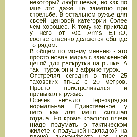
некоторый люфт цевья, но как по
мне это даже не заметно при
стрельбе. В остальном ружье для
своей ценовой категории более
чем хорошее. К тому же приклад
у него от Ata Arms ETRO,
соответственно делаются оба где
то рядом.
В общем по моему мнению - это
просто новая марка с заниженной
ценой для раскрутки на рынке. А
так - турок он и в африке турок.
Отстрелял сегодня в тире 25
таховских пп-12 с 20 метров.
Просто пристреливался и
привыкал к ружью.
Осечек небыло. Перезарядка
нормальная. Единственное у
него, как для меня, сильная
отдача. Но кроме красного плеча
(надо подумать о тактическом
жилете с подушкой-накладкой на
плече) дискомфорта нет. Под