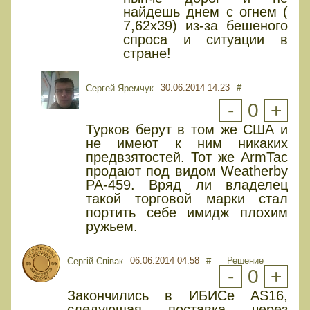
найдешь днем с огнем (
7,62х39) из-за бешеного
спроса и ситуации в
стране!
30.06.2014 14:23
#
Сергей Яремчук
-
0
+
Турков берут в том же США и
не имеют к ним никаких
предвзятостей. Тот же ArmTac
продают под видом Weatherby
PA-459. Вряд ли владелец
такой торговой марки стал
портить себе имидж плохим
ружьем.
06.06.2014 04:58
#
Решение
Сергій Співак
-
0
+
Закончились в ИБИСе AS16,
следующая поставка через