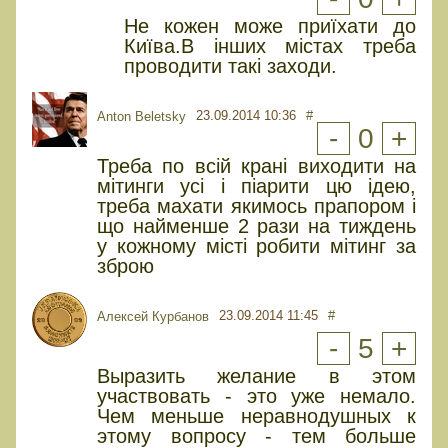
Не кожен може приїхати до
Київа.В інших містах треба
проводити такі заходи.
23.09.2014 10:36
#
Anton Beletsky
-
0
+
Треба по всій крані виходити на
мітинги усі і піарити цю ідею,
треба махати якимось прапором і
що найменше 2 рази на тиждень
у кожному місті робити мітинг за
зброю
23.09.2014 11:45
#
Алексей Курбанов
-
5
+
Выразить желание в этом
участвовать - это уже немало.
Чем меньше неравнодушных к
этому вопросу - тем больше