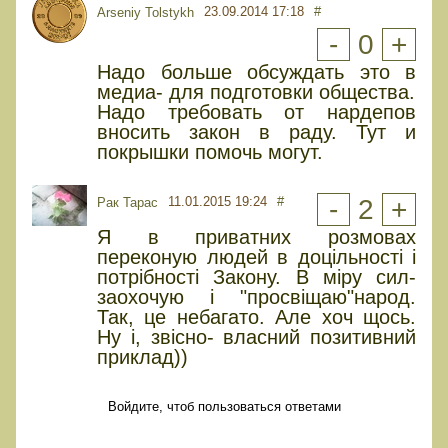
23.09.2014 17:18
#
Arseniy Tolstykh
-
0
+
Надо больше обсуждать это в
медиа- для подготовки общества.
Надо требовать от нардепов
вносить закон в раду. Тут и
покрышки помочь могут.
11.01.2015 19:24
#
-
2
+
Рак Тарас
Я в приватних розмовах
переконую людей в доцільності і
потрібності Закону. В міру сил-
заохочую і "просвіщаю"народ.
Так, це небагато. Але хоч щось.
Ну і, звісно- власний позитивний
приклад))
Войдите, чтоб пользоваться ответами