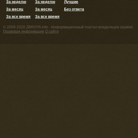
За неделю
За неделю
Лучшие
За месяц
За месяц
Без ответа
За все время
За все время
© 2009-2020 ZBROYA.info - Информационный портал владельцев оружия.
Правовая информация
О сайте