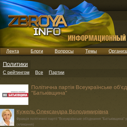
Лента
Блоги
Вопросы
Темы
Организ
Политики
С рейтингом
Все
Партии
Політична партія Всеукраїнське об'є
"Батьківщина"
Кужель Олександра Володимирівна
Фракція політичної партії "Всеукраїнське об'єднання "Батьківщина" у
скликання)