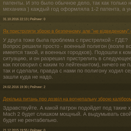
патенты. И это было обычное дело, так как только
механика ) каждый год оформляла 1-2 патента, а 
31.10.2016 22:13
|
Рейтинг: 0
Як пристріляти зброю в безпечному, але "не відведеному" (
У друга тоже была проблема с пристрелкой - ГДЕ?
Вопрос решили просто - военный полигон (возле в
имеется такой, и военных городков). Подошли к ко
ситуацию, и он разрешил пристрелить в следующее
как поговорил с каким то лейтенантом), ничего не
так и сделали, правда с нами по полигону ходил се
зашли куда не надо.
24.02.2016 19:30
|
Рейтинг: 2
Декілька питань про дозвіл на вогнепальну зброю калібро
Здравствуйте. А какой патрон подойдет под такие х
Mach 2 будет слишком мощный. А выдумывать свой
будет не рентабельно.
21.12.2015 19:55
|
Рейтинг: 0