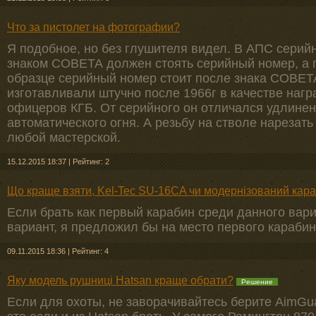
Что за пистолет на фотографии?
Я подобное, но без глушителя видел. В АПС серий
знаком СОВЕТА должен стоять серийный номер, а п
образце серийный номер стоит после знака СОВЕТ
изготавливали штучно после 1966г в качестве нагр
офицеров КГБ. От серийного он отличался удлине
автоматического огня. А резьбу на стволе нарезать
любой мастерской.
15.12.2015 18:37
|
Рейтинг: 2
Що краще взяти, Kеl-Tec SU-16CA чи модернізований кара
Если брать как первый карабин среди данного вариа
вариант, я предложил бы на место первого карабин
09.11.2015 18:36
|
Рейтинг: 4
Яку модель рушниці Hatsan краще обрати?
Решение
Если для охоты, не заворачивайтесь берите AimGua