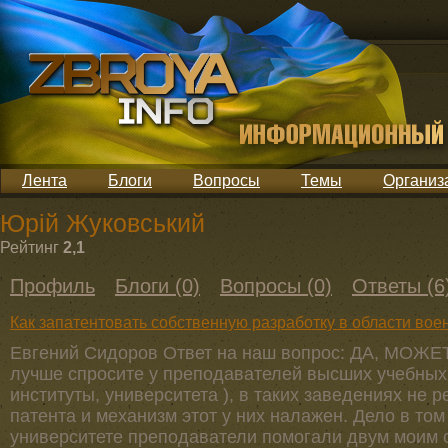
Лента
Блоги
Вопросы
Темы
Организ
Юрій Жуковський
Рейтинг
2,1
Профиль
Блоги (0)
Вопросы (0)
Ответы (6
Как запатентовать собственную разработку в области во
Евгений Сидоров Ответ на наш вопрос: ДА, МОЖЕТ.
лучше спросите у преподавателей высших учебных 
институты, университета ), в таких заведениях не 
патента и механизм этот у них налажен. Дело в том 
университете преподаватели помогали двум моим