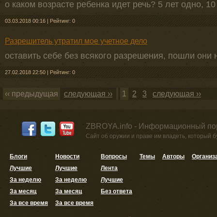
о каком возрасте ребенка идет речь? 5 лет одно, 10
03.03.2018 00:16
|
Рейтинг: 0
Разрешитель утратил мое учетное дело
оставить себе без всякого разрешения, пошли они н
27.02.2018 22:50
|
Рейтинг: 0
‹‹ предыдущая
следующая ››
1
2
3
следующая ››
ZBROYA.info - Информационный по
Сайт об оружии и праве им владеть, который 
Блоги
Новости
Вопросы
Темы
Авторы
Организ
Лучшие
Лучшие
Лента
За неделю
За неделю
Лучшие
За месяц
За месяц
Без ответа
За все время
За все время