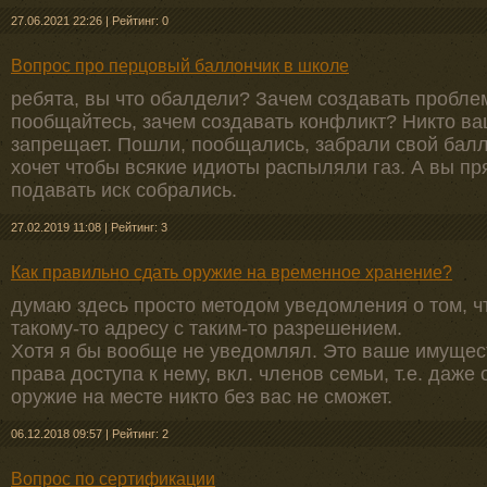
27.06.2021 22:26
|
Рейтинг: 0
Вопрос про перцовый баллончик в школе
ребята, вы что обалдели? Зачем создавать проблем
пообщайтесь, зачем создавать конфликт? Никто ва
запрещает. Пошли, пообщались, забрали свой балл
хочет чтобы всякие идиоты распыляли газ. А вы пр
подавать иск собрались.
27.02.2019 11:08
|
Рейтинг: 3
Как правильно сдать оружие на временное хранение?
думаю здесь просто методом уведомления о том, чт
такому-то адресу с таким-то разрешением.
Хотя я бы вообще не уведомлял. Это ваше имущест
права доступа к нему, вкл. членов семьи, т.е. даже
оружие на месте никто без вас не сможет.
06.12.2018 09:57
|
Рейтинг: 2
Вопрос по сертификации