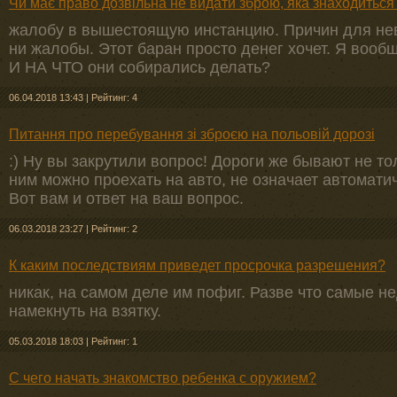
Чи має право дозвільна не видати зброю, яка знаходиться
жалобу в вышестоящую инстанцию. Причин для невы
ни жалобы. Этот баран просто денег хочет. Я воо
И НА ЧТО они собирались делать?
06.04.2018 13:43
|
Рейтинг: 4
Питання про перебування зі зброєю на польовій дорозі
:) Ну вы закрутили вопрос! Дороги же бывают не то
ним можно проехать на авто, не означает автомати
Вот вам и ответ на ваш вопрос.
06.03.2018 23:27
|
Рейтинг: 2
К каким последствиям приведет просрочка разрешения?
никак, на самом деле им пофиг. Разве что самые н
намекнуть на взятку.
05.03.2018 18:03
|
Рейтинг: 1
С чего начать знакомство ребенка с оружием?