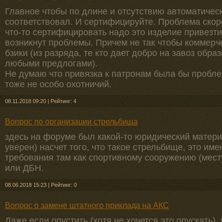
Главное чтобы по длине и отсутствию автоматичес
соответствовал. И сертифицируйте. Проблема скоре
что-то сертифицировать надо это изделие привезти, 
возникнут проблемы. Причем не так чтобы коммерче
бзики (из разряда, те кто дает добро на завоз обра
любыми предлогами).
Не думаю что привязка к патронам была бы пробле
тоже не особо охотничий.
08.11.2018 09:20
|
Рейтинг: 4
Вопрос по организации стрельбища
здесь на форуме был какой-то юридический матери
уверен) насчет того, что такое стрельбище, это им
требования там как спортивному сооружению (мест
или ДБН.
08.06.2018 15:23
|
Рейтинг: 0
Вопрос о замене штатного приклада на АКС
Даже если опустить (хотя не хочется это опускать), 