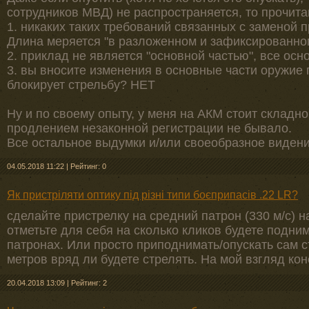
сотрудников МВД) не распространяется, то прочитав
1. никаких таких требований связанных с заменой п
Длина меряется "в разложенном и зафиксированном 
2. приклад не является "основной частью", все ос
3. вы вносите изменения в основные части оружие
блокирует стрельбу? НЕТ
Ну и по своему опыту, у меня на АКМ стоит складн
продлением незаконной регистрации не бывало.
Все остальное выдумки и/или своеобразное видение
04.05.2018 11:22
|
Рейтинг: 0
Як пристріляти оптику під різні типи боєприпасів .22 LR?
сделайте пристрелку на средний патрон (330 м/с) н
отметьте для себя на сколько кликов будете подним
патронах. Или просто приподнимать/опускать сам с
метров вряд ли будете стрелять. На мой взгляд кон
20.04.2018 13:09
|
Рейтинг: 2