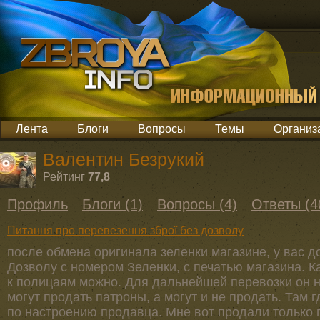
Лента
Блоги
Вопросы
Темы
Организ
Валентин Безрукий
Рейтинг
77,8
Профиль
Блоги (1)
Вопросы (4)
Ответы (4
Питання про перевезення зброї без дозволу
после обмена оригинала зеленки магазине, у вас д
Дозволу с номером Зеленки, с печатью магазина. 
к полицаям можно. Для дальнейшей перевозки он н
могут продать патроны, а могут и не продать. Там 
по настроению продавца. Мне вот продали только п