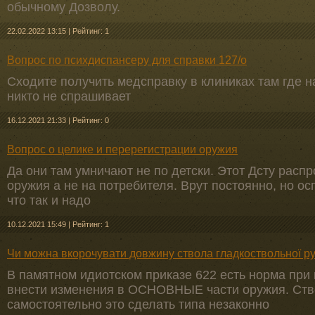
обычному Дозволу.
22.02.2022 13:15
|
Рейтинг: 1
Вопрос по психдиспансеру для справки 127/о
Сходите получить медсправку в клиниках там где н
никто не спрашивает
16.12.2021 21:33
|
Рейтинг: 0
Вопрос о целике и перерегистрации оружия
Да они там умничают не по детски. Этот Дсту расп
оружия а не на потребителя. Врут постоянно, но ос
что так и надо
10.12.2021 15:49
|
Рейтинг: 1
Чи можна вкорочувати довжину ствола гладкоствольної р
В памятном идиотском приказе 622 есть норма при
внести изменения в ОСНОВНЫЕ части оружия. Ство
самостоятельно это сделать типа незаконно