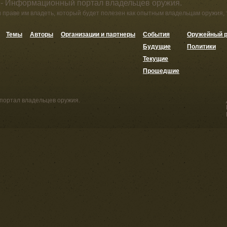
 - Информационный портал владельцев оружия.
и праве им владеть, который будет полезен как опытным владельцам оружия,
Темы
Авторы
Организации и партнеры
События
Оружейный р
Будущие
Политики
Текущие
Прошедшие
портал владельцев оружия.