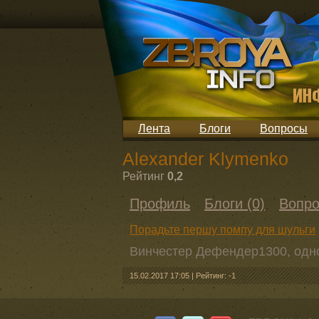
Лента
Блоги
Вопросы
Alexander Klymenko
Рейтинг
0,2
Профиль
Блоги (0)
Вопро
Порадьте першу помпу для шульги
Винчестер Дефендер1300, одно
15.02.2017 17:05
|
Рейтинг: -1