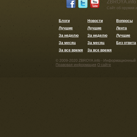
ZBROYA.info
Сайт об оружии 
Блоги
Новости
Вопросы
Лучшие
Лучшие
Лента
За неделю
За неделю
Лучшие
За месяц
За месяц
Без ответа
За все время
За все время
© 2009-2020 ZBROYA.info - Информационный 
Правовая информация
О сайте