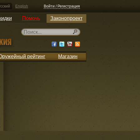
сский
English
Войти / Регистрация
кидки
Помочь
Законопроект
Оружейный рейтинг
Магазин