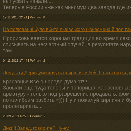
выпускать начали....
Теперь в России уже как минимум два завода где их
19.11.2013 22:21
|
Рейтинг: 0
На полюванні було вбито львівського бізнесмена й політи
Прорисовывается хорошая традиция во время сезо
списывать на несчастный случай, в результате нар
там
04.11.2013 17:44
|
Рейтинг: 2
Депутати Держдуми хочуть прирівняти бейсбольні битки до
Красавцы! Всё о народе думают!!!
Забыли ещё туда топоры и топорища, как основные 
арматуру - только под разрешение продавать, фомк
по калибрам разбить =))) Ну и пожалуй кирпичи и б
пролетариата....
28.09.2013 16:59
|
Рейтинг: 2
Дикий Запад, говорите? Ну-ну...