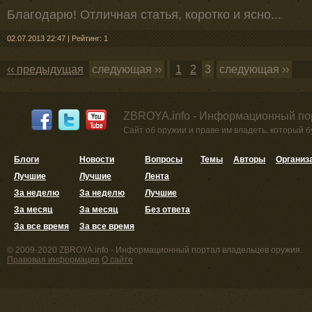
Благодарю! Отличная статья, коротко и ясно...
02.07.2013 22:47
|
Рейтинг: 1
‹‹ предыдущая
следующая ››
1
2
3
следующая ››
ZBROYA.info - Информационный по
Сайт об оружии и праве им владеть, который 
Блоги
Новости
Вопросы
Темы
Авторы
Организ
Лучшие
Лучшие
Лента
За неделю
За неделю
Лучшие
За месяц
За месяц
Без ответа
За все время
За все время
© 2009-2020 ZBROYA.info - Информационный портал владельцев оружия.
Правовая информация
О сайте