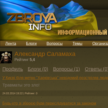
Лента
Блоги
Вопросы
Темы
Организ
Александр Саламаха
Рейтинг
5,4
Профиль
Блоги (0)
Вопросы (1)
Ответы (0
У Києві біля метро "Харківська" невідомий розстріляв люд
Травматы это зло!
24.03.2014 19:22
|
Рейтинг: 0
Будь-хто зі зброєю буде переслідуватися за законом