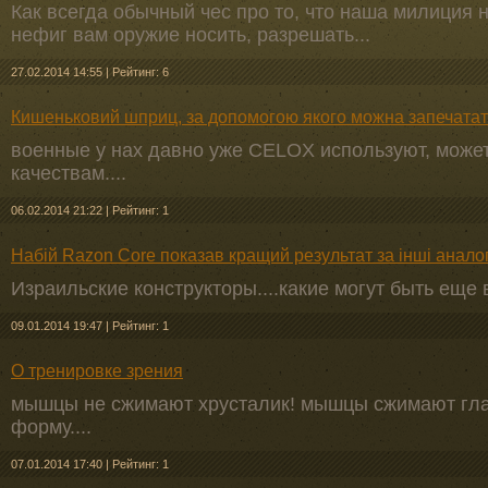
Как всегда обычный чес про то, что наша милиция н
нефиг вам оружие носить, разрешать...
27.02.2014 14:55
|
Рейтинг: 6
Кишеньковий шприц, за допомогою якого можна запечата
военные у нах давно уже CELOX используют, может
качествам....
06.02.2014 21:22
|
Рейтинг: 1
Набій Razon Core показав кращий результат за інші анало
Израильские конструкторы....какие могут быть еще
09.01.2014 19:47
|
Рейтинг: 1
О тренировке зрения
мышцы не сжимают хрусталик! мышцы сжимают глаз
форму....
07.01.2014 17:40
|
Рейтинг: 1