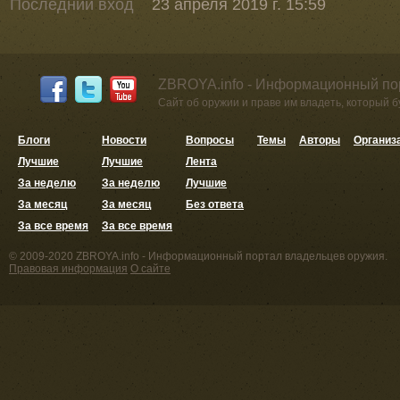
Последний вход
23 апреля 2019 г. 15:59
ZBROYA.info - Информационный по
Сайт об оружии и праве им владеть, который 
Блоги
Новости
Вопросы
Темы
Авторы
Организ
Лучшие
Лучшие
Лента
За неделю
За неделю
Лучшие
За месяц
За месяц
Без ответа
За все время
За все время
© 2009-2020 ZBROYA.info - Информационный портал владельцев оружия.
Правовая информация
О сайте