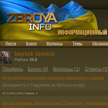
Лента
Блоги
Вопросы
Темы
Организ
bionick bionick
Рейтинг
20,8
Профиль
Блоги (0)
Вопросы (1)
Ответы (5
Було опубліковане відео розстрілу інкасаторів у Харкові
Безкарність!!! Падлюка не боїться опору!
02.12.2013 14:09
|
Рейтинг: 3
Батько хлопчика, вбитого в школі "Сенді Хук", публічно в