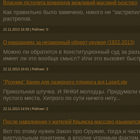
Власник пістолета відвернув можливий масовий розстріл
Как правильно было замечено, никого не "застрел
растрелов.
22.11.2013 16:39
|
Рейтинг: 0
О наказаниях за незаконный оборот оружия (1922-2013)
Можно ли обратится в Конституционный суд за раз
имеет ли это вообще смысл? Или это вызовет быст
22.11.2013 16:01
|
Рейтинг: 3
"Розумні" банки для лазерного плінкінга від LaserLyte
Прикольная штучка. И ЯНКИ молодцы. Придумали к
пустого места. Хитрого по сути ничего нету...
22.11.2013 14:54
|
Рейтинг: 2
После наводнения у жителей Крымска массово изымаетс
Вот по этому нужен Закон про Оружие, тогда и част
виртуальным понятием, а вполне упрямым фактом. 