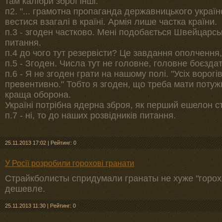
там калібри зброї інші.
п2. "... грамотна пропаганда державницького українс
вестися взагалі в країні. Армія лише частка країни.
п.3 - згоден частково. Мені подобається Швейцарсь
питання.
п.4 до чого тут резервісти? Це завдання ополчення,
п.5 - Згоден. Числа тут не головне, головне боєздат
п.6 - Я не згоден грати на нашому полі. "Усіх ворог
превентивно." Тобто я згоден, що треба мати потуж
краща оборона.
Україні потрібна ядерна зброя, як перший ешелон 
п.7 - ні, то до наших розвідників питання.
25.11.2013 17:02
|
Рейтинг: 0
У Росії розробили горохові гранати
Страйкболисты спридумали гранаты не хуже "горохо
дешевле.
25.11.2013 11:30
|
Рейтинг: 0