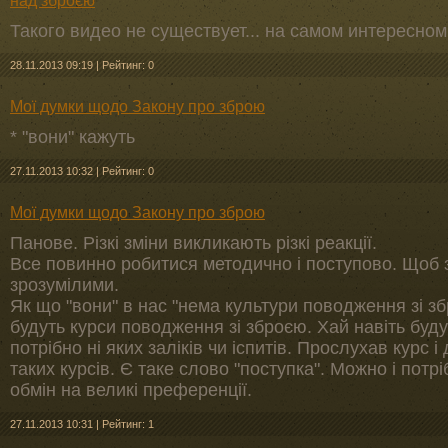
над зброєю
Такого видео не существует... на самом интересном 
28.11.2013 09:19
|
Рейтинг: 0
Мої думки щодо Закону про зброю
* "вони" кажуть
27.11.2013 10:32
|
Рейтинг: 0
Мої думки щодо Закону про зброю
Панове. Різкі зміни викликають різкі реакції.
Все повинно робитися методично і поступово. Щоб з
зрозумілими.
Як що "вони" в нас "нема культури поводження зі зб
будуть курси поводження зі зброєю. Хай навіть буд
потрібно ні яких заліків чи іспитів. Прослухав курс і 
таких курсів. Є таке слово "поступка". Можно і потр
обмін на великі преференції.
27.11.2013 10:31
|
Рейтинг: 1