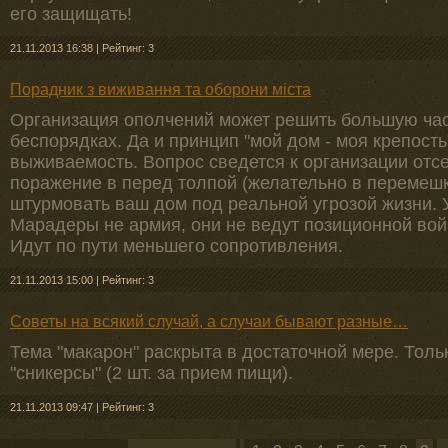
его защищать!
21.11.2013 16:38
|
Рейтинг: 3
Порадник з виживання та оборони міста
Организация ополчений может решить большую час
беспорядках. Да и принцип "мой дом - моя крепост
выживаемость. Вопрос сведется к организации отс
поражение в перед толпой (желательно в перемешк
штурмовать ваш дом под реальной угрозой жизни. У
Марадеры не армия, они не ведут позиционной вой
Идут по пути меньшего сопротивления.
21.11.2013 15:00
|
Рейтинг: 3
Советы на всякий случай, а случаи бывают разные…
Тема "макарон" раскрыта в достаточной мере. Толь
"сникерсы" (2 шт. за прием пищи).
21.11.2013 09:47
|
Рейтинг: 3