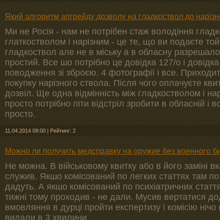
Який алгоритм апгрейду дозволу на гладкоствол до нарізн
Ми не Росія - нам не потрібен стаж володіння гладк
глаткостволом і нарізним - це те, що ви подаєте то
гладкоствол але не в міську а в обласну разрешал
простий. Все шо потрібно це довідка 127/о і довідка
поводження зі зброєю. 4 фотографії і все. Приходит
покупку нарізного ствола. Після чого оплачуєте квита
дозвіл. Ще одна відмінність між гладкостволом і на
просто потрібно піти відстріл зробити в обласній і 
просто.
11.04.2014 09:00
|
Рейтинг: 2
Можно ли получить медсправку на оружие без военного б
Не можна. В військовому квитку або в його заміні 
служив. Якшо комісований по легких статтях там по
дадуть. А якшо комісований по психіатричних стаття
тижні тому проходив - не дали. Мусив вертатися до
вмовляння в дурці пройти експертизу і комісію нічо 
видали в 3 хвилини