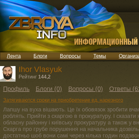
Лента
Блоги
Вопросы
Темы
Организ
Ihor Vlasyuk
Рейтинг
144,2
Профиль
Блоги (0)
Вопросы (0)
Ответы (6
Затягиваются сроки на приобретение ед. нарезного
Лапшу на вуха вішають. Це їх обовязок зробити вчас
роблять. Прийти з скаргою в прокуратуру. І сказати
обласну районну і київську прокуратуру а також у вн
Скарга про грубе порушення на начальника дозвіль
достатньо шоб вони самі через кілька годин подзво