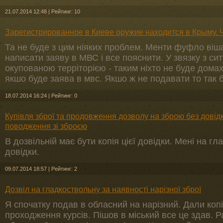
21.07.2014 12:48
|
Рейтинг: 10
Зарегистрированное в Киеве оружие находится в Крыму. 
Та не буде з цим ніяких проблем. Менти фуфло віш
написати заяву в МВС і все пояснити. У звязку з си
окупованою терріторією - таким ніхто не буде домах
якшо буде заява в мвс. Якшо ж не подавати то так 
18.07.2014 16:24
|
Рейтинг: 0
Купівля зброї та продовження дозволу на зброю без довід
поводження зі зброєю
В дозвільній має бути копія цієї довідки. Мені на г
довідки.
09.07.2014 18:57
|
Рейтинг: 2
Дозвіл на гладкоствольну за наявності нарізної зброї
Я спочатку подав в обласний на нарізний. Дали копі
проходження курсів. Пішов в міський все це здав. 