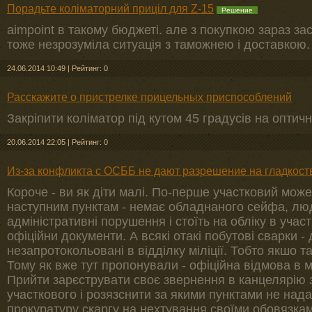
Порадьте коліматорний приціл для Z-15
Решение
aimpoint в такому бюджеті. але з покупкою зараз за
тоже незрозуміла ситуація з таможнею і доставкою.
24.06.2014 10:49
|
Рейтинг: 0
Расскажите о пристрелке прицельных приспособлений
Закріпити коліматор під кутом 45 градусів на оптичн
20.06.2014 22:05
|
Рейтинг: 0
Из-за конфликта с ОСББ не дают разрешение на гладкост
Короче - ви як діти малі. По-перше участковий мож
наступним пунктам - немає обладнаного сейфа, лю
адміністративні порушення і стоїть на обліку в учас
офіційни документи. А всякі отакі побутові сварки -
незапротокольовані в відділку міліції. Тобто якшо т
Тому як вже тут пропонували - офіційна відмова в ме
Прийти зарєструвати своє звернення в канцелярію 
участкового і розязснити за якими пунктами не над
прокуратуру скаргу на нехтування своїми обовязкам