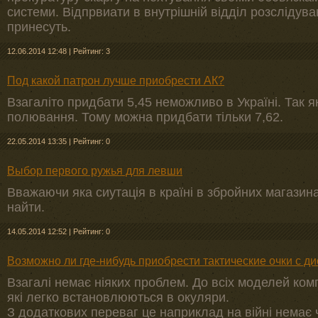
системи. Відпрвиати в внутрішній відділ розслідува
принесуть.
12.06.2014 12:48
|
Рейтинг: 3
Под какой патрон лучше приобрести АК?
Взагаліто придбати 5,45 неможливо в Україні. Так 
полювання. Тому можна придбати тільки 7,62.
22.05.2014 13:35
|
Рейтинг: 0
Выбор первого ружья для левши
Вважаючи яка сиутація в країні в збройних магазин
найти.
14.05.2014 12:52
|
Рейтинг: 0
Возможно ли где-нибудь приобрести тактические очки с 
Взагалі немає ніяких проблем. До всіх моделей комп
які легко встановлюються в окуляри.
З додаткових переваг це наприклад на війні немає 