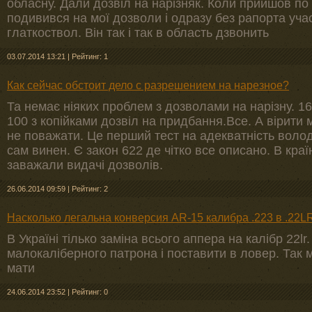
обласну. Дали дозвіл на нарізняк. Коли прийшов по 
подивився на мої дозволи і одразу без рапорта учас
глаткоствол. Він так і так в область дзвонить
03.07.2014 13:21
|
Рейтинг: 1
Как сейчас обстоит дело с разрешением на нарезное?
Та немає ніяких проблем з дозволами на нарізну. 16
100 з копійками дозвіл на придбання.Все. А вірити
не поважати. Це перший тест на адекватність воло
сам винен. Є закон 622 де чітко все описано. В кра
заважали видачі дозволів.
26.06.2014 09:59
|
Рейтинг: 2
Насколько легальна конверсия AR-15 калибра .223 в .22
В Україні тілько заміна всього аппера на калібр 22l
малокаліберного патрона і поставити в ловер. Так м
мати
24.06.2014 23:52
|
Рейтинг: 0