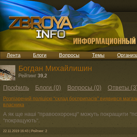
Лента
Блоги
Вопросы
Темы
Организ
Богдан Михайлишин
Рейтинг
39,2
Профиль
Блоги (0)
Вопросы (0)
Ответы (3
Розпіарений поліцією “склад боєприпасів” виявився магаз
власника
А як ще наші "правоохоронці" можуть покращити "пок
"покращують".
22.11.2019 16:43
|
Рейтинг: 2