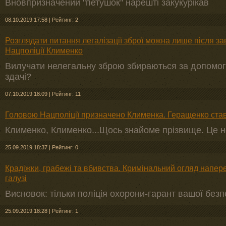
Вновпризначений "петушок" нарешті закукурікав
08.10.2019 17:58
|
Рейтинг: 2
Розглядати питання легалізації зброї можна лише після за
Нацполіції Клименко
Вилучати нелегальну зброю збираються за допомог
здачі?
07.10.2019 18:09
|
Рейтинг: 11
Головою Нацполіції призначено Клименка. Геращенко ста
Клименко, Клименко...Щось знайоме прізвище. Це 
25.09.2019 18:37
|
Рейтинг: 0
Крадіжки, грабежі та вбивства. Кримінальний огляд напер
галузі
Висновок: тільки поліція охорони-гарант вашої безп
25.09.2019 18:28
|
Рейтинг: 1