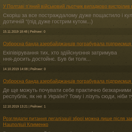
У Полтаві п'яний військовий льотчик випадково вистрілив 
Скоріш за все постраждалому дуже пощастило і кул
дотичній "(під дуже гострим кутом...)
15.11.2019 18:48
|
Рейтинг: 0
Озброєна банда азербайджанців пограбувала підприємця в
Екіпівірування тих, хто здійснуєння затримува
ння-досить достойнє. Був би толк...
14.10.2019 14:08
|
Рейтинг: 0
Озброєна банда азербайджанців пограбувала підприємця в
Де ще можуть почувати себе практично безкарними н
республік, як не в Україні? Тому і лізуть сюди, ніби
12.10.2019 13:21
|
Рейтинг: 1
Розглядати питання легалізації зброї можна лише після за
Нацполіції Клименко