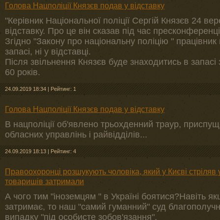
Голова Нацполіції Князєв подав у відставку
"Керівник Національної поліції Сергій Князєв 24 ве
відставку. Про це він сказав під час пресконференці
Згідно "Закону про національну поліцію " працівник 
запасі, ні у відставці.
Після звільнення Князєв буде знаходитись в запасі
60 років.
24.09.2019 18:34
|
Рейтинг: 1
Голова Нацполіції Князєв подав у відставку
В нацполіції об'явлено трьохденний траур, приспущ
обласних управлінь і райвідділів...
24.09.2019 18:13
|
Рейтинг: 4
Правоохоронці розшукують чоловіка, який у Києві стріляв 
товаришів затримали
А чого тим "іноземцям " в Україні боятися?Навіть як
затримає, то наш "самий гуманний" суд благополучн
випадку "під особисте зобов'язання".