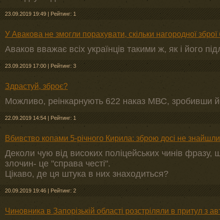
23.09.2019 19:49
|
Рейтинг: 1
У Авакова не змогли порахувати, скільки нагородної зброї
Аваков вважає всіх українців такими ж, як і його пі
23.09.2019 17:00
|
Рейтинг: 3
Здрастуй, зброє?
Можливо, реінкарнують 622 наказ МВС, зробивши 
22.09.2019 14:54
|
Рейтинг: 1
Вбивство копами 5-річного Кирила: зброю досі не знайшли
Деколи чую від високих поліцейських чинів фразу, 
злочин- це "справа честі".
Цікаво, де ця штука в них знаходиться?
20.09.2019 19:46
|
Рейтинг: 2
Чиновника в Запорізькій області розстріляли в притул з 