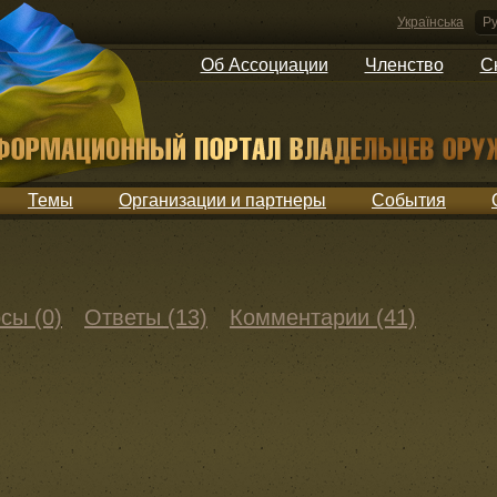
Українська
Ру
Об Ассоциации
Членство
С
Темы
Организации и партнеры
События
сы (0)
Ответы (13)
Комментарии (41)