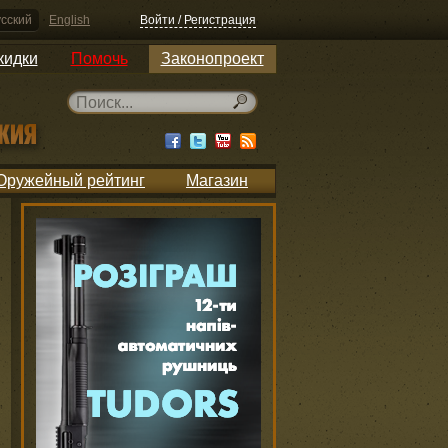
сский
English
Войти / Регистрация
кидки
Помочь
Законопроект
Оружейный рейтинг
Магазин