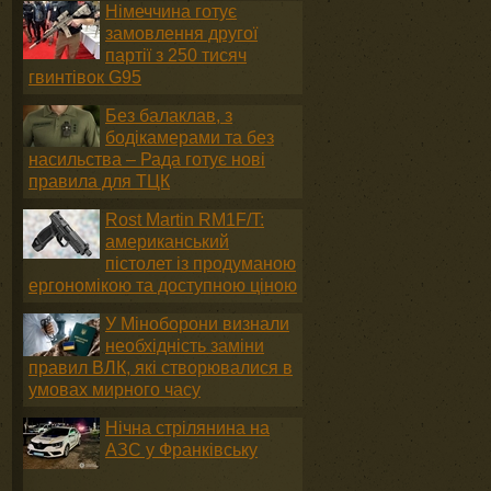
Німеччина готує
замовлення другої
партії з 250 тисяч
гвинтівок G95
Без балаклав, з
бодікамерами та без
насильства – Рада готує нові
правила для ТЦК
Rost Martin RM1F/T:
американський
пістолет із продуманою
ергономікою та доступною ціною
У Міноборони визнали
необхідність заміни
правил ВЛК, які створювалися в
умовах мирного часу
Нічна стрілянина на
АЗС у Франківську