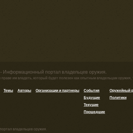
 - Информационный портал владельцев оружия.
и праве им владеть, который будет полезен как опытным владельцам оружия,
Темы
Авторы
Организации и партнеры
События
Оружейный р
Будущие
Политики
Текущие
Прошедшие
портал владельцев оружия.