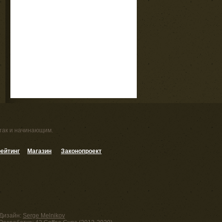
 так и начинающим.
ейтинг
Магазин
Законопроект
Дизайн:
Serge Melnikov