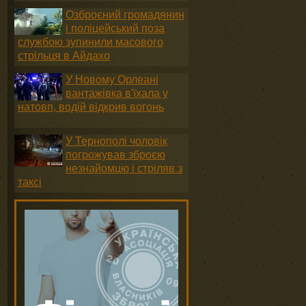
Озброєний громадянин
і поліцейський поза
службою зупинили масового
стрільця в Айдахо
У Новому Орлеані
вантажівка в'їхала у
натовп, водій відкрив вогонь
У Тернополі чоловік
погрожував зброєю
незнайомцю і стріляв з
таксі