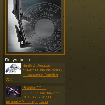
Популярные
Smith & Wesson
представила лімітовані
револьвери America
250
Pistollo 77° —
незвичайний чеський
PCC, який кидає
виклик AR-платформам