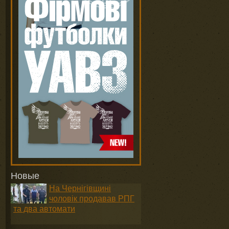
Новые
На Чернігівщині
чоловік продавав РПГ
та два автомати