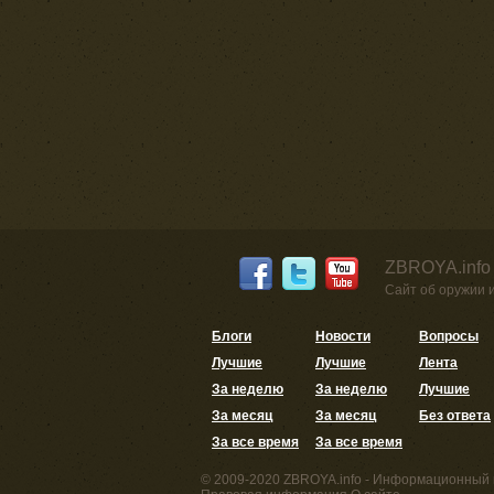
ZBROYA.info
Сайт об оружии 
Блоги
Новости
Вопросы
Лучшие
Лучшие
Лента
За неделю
За неделю
Лучшие
За месяц
За месяц
Без ответа
За все время
За все время
© 2009-2020 ZBROYA.info - Информационный 