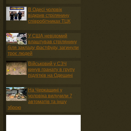
В Одесі чоловік
відкрив стрілянину
співробітниках ТЦК
У США невідомий
влаштував стрілянину
біля закладу фастфуду, загинули
троє людей
Військовий у СЗЧ
кинув гранату в групу
підлітків на Одещині
На Черкащині у
чоловіка вилучили 7
автоматів та іншу
зброю