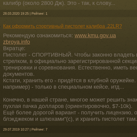
калибр (около 2800 Дж). Это - так, к слову...
28.03.2020 19:25
|
Рейтинг: 1
Как оформить спортивный пистолет калибра .22LR?
Рекомендую ознакомиться:
www.kmu.gov.ua
zbroya.info
Вкратце:
Пистолет - СПОРТИВНЫЙ. Чтобы законно владеть и
стрелком, в официально зарегистрированной секци
тренировки и соревнования. Естественно, иметь ве
документов.
Кстати, хранить его - придётся в клубной оружейке
например) - только в специальном кейсе, итд...
Конечно, в нашей стране, многое может решить зн
пухлая пачка долларов (ориентировочно, $7-10k).
Ещё более дорогой вариант - получить лицензию, от
блэкджеком и шлюхами"(с), и хранить пистолет там.
29.07.2019 10:27
|
Рейтинг: 7