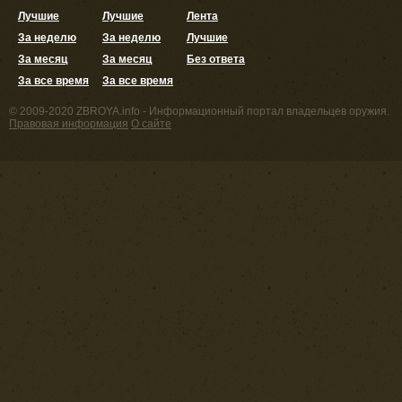
Лучшие
Лучшие
Лента
За неделю
За неделю
Лучшие
За месяц
За месяц
Без ответа
За все время
За все время
© 2009-2020 ZBROYA.info - Информационный портал владельцев оружия.
Правовая информация
О сайте