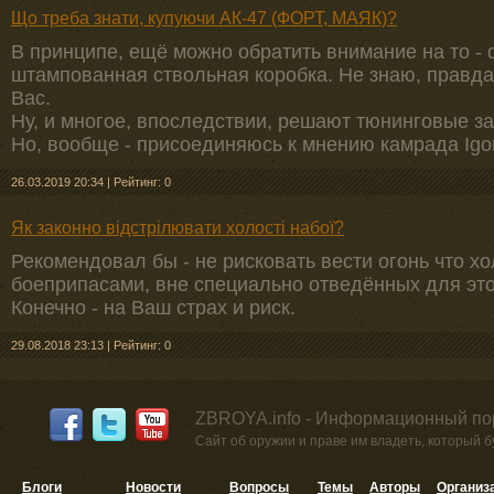
Що треба знати, купуючи АК-47 (ФОРТ, МАЯК)?
В принципе, ещё можно обратить внимание на то -
штампованная ствольная коробка. Не знаю, правда 
Вас.
Ну, и многое, впоследствии, решают тюнинговые за
Но, вообще - присоединяюсь к мнению камрада Igor
26.03.2019 20:34
|
Рейтинг: 0
Як законно відстрілювати холості набої?
Рекомендовал бы - не рисковать вести огонь что 
боеприпасами, вне специально отведённых для это
Конечно - на Ваш страх и риск.
29.08.2018 23:13
|
Рейтинг: 0
ZBROYA.info - Информационный по
Сайт об оружии и праве им владеть, который 
Блоги
Новости
Вопросы
Темы
Авторы
Организ