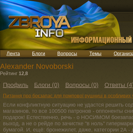
Лента
Блоги
Вопросы
Темы
Организ
Alexander Novoborski
Рейтинг
12,8
Профиль
Блоги (0)
Вопросы (0)
Ответы (4
Питання про боєзапас для помпової рушниці в особливих
Если конфликтную ситуацию не удастся решить со
магазинов, то все 100500 патронов - оппоненты сн
подарок! Естественно, речь - о НОСИМОМ боезапа
выход, а не о рейде по зачистке "в ноль" гипермарк
бумагой. И, ещё: бронежилет, даже, категории 2А -