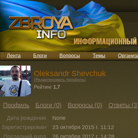
Лента
Блоги
Вопросы
Темы
Организ
Oleksandr Shevchuk
(
Редактировать профиль
)
Рейтинг
1,7
Профиль
Блоги (0)
Вопросы (0)
Ответы (3
Дата рождения
None
Зарегистрирован
23 октября 2015 г. 11:12
Последний вход
26 октября 2017 г. 14:28