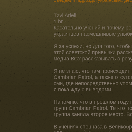
Зведений підрозділ українських дес
Tzvi Arieli
1 hr ·
Касательно учений и почему р
украинцев насмешливые улыбк
Я за успехи, но для того, чтоб
этой советской привычки расск
медиа ВСУ рассказывать о рез
Я не знаю, что там происходит
Cambrian Patrol, а также отсут
сми, где непосредственно упом
я пока жду с выводами.
Напомню, что в прошлом году
групп Cambrian Patrol. Те кто 
группа заняла второе место. Вс
В учениях спецназа в Великобр