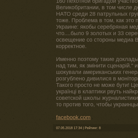
160 пехотной бригадой участво
Великобритании, в том числе д
НАТО среди 28 патрульных групп
тоже. Проблема в том, как это
Украине: якобы серебряная мед
что....было 9 золотых и 33 се
освещение со стороны медиа В
корректное.
Именно поэтому такие доклады 
над тим, як змінити сценарій." 
шокували американських генерал
розгублено дивилися в монітор
Такого просто не може бути! Це
українці в клаптики рвуть найк
советской школы журналистики 
то против того, чтобы украинц
facebook.com
07.05.2018 17:34
|
Рейтинг: 8