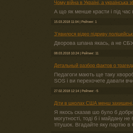
Чому війна в Україні, а українська 
А що як менше красти і під ча
15.03.2018 11:04
|
Рейтинг: 1
З'явилося відео підриву поліцейсь
Дворова шпана якась, а не СБ
08.03.2018 10:24
|
Рейтинг: 11
Детальный разбор фактов о трагед
Педагоги мають ще таку хвороб
SOS і ви перехочете давати вч
27.02.2018 12:14
|
Рейтинг: -5
Діти в школах США менш захищені, 
Я якось сказав шо було б добре 
могутності, тоді б і майдану н
тітушок. Вгадайте яку партію в