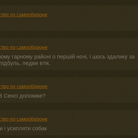
дство по самообороне
дство по самообороне
му гарному районі о першій ночі, і шось здалику за
підбуль, ледве втік.
дство по самообороне
В Сенсі допомже?
дство по самообороне
 і усипляти собак