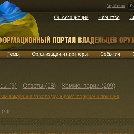
Українська
Ру
Об Ассоциации
Членство
С
Темы
Организации и партнеры
События
сы (9)
Ответы (18)
Комментарии (209)
нним покарання за холодну зброю*: порушено принцип
о РФ