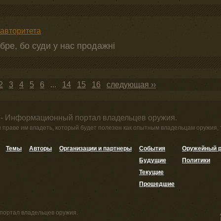
 авторитета
бре, бо суди у нас продажні
2
3
4
5
6
...
14
15
16
следующая ››
 - Информационный портал владельцев оружия.
и праве им владеть, который будет полезен как опытным владельцам оружия,
Темы
Авторы
Организации и партнеры
События
Оружейный р
Будущие
Политики
Текущие
Прошедшие
портал владельцев оружия.