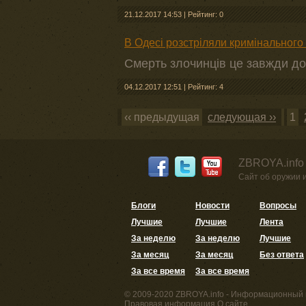
21.12.2017 14:53
|
Рейтинг: 0
В Одесі розстріляли кримінального
Смерть злочинців це завжди до
04.12.2017 12:51
|
Рейтинг: 4
‹‹ предыдущая
следующая ››
1
ZBROYA.info
Сайт об оружии 
Блоги
Новости
Вопросы
Лучшие
Лучшие
Лента
За неделю
За неделю
Лучшие
За месяц
За месяц
Без ответа
За все время
За все время
© 2009-2020 ZBROYA.info - Информационный 
Правовая информация
О сайте