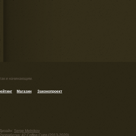
 так и начинающим.
ейтинг
Магазин
Законопроект
Дизайн:
Serge Melnikov
Разработка:
42 Coffee Cups
(2013-2020)