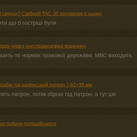
0 секунд? Caldwell TAC 30 допоможе в цьому
ити що б гостріші були
уддів через «несправедливе рішення»
влазить по нормах правової дерєжави, МВС виходить
арабін під радянський патрон 7,62×39 мм
лять патрон, потім зброю під патрон, а тут шо
ган побили поліцейського