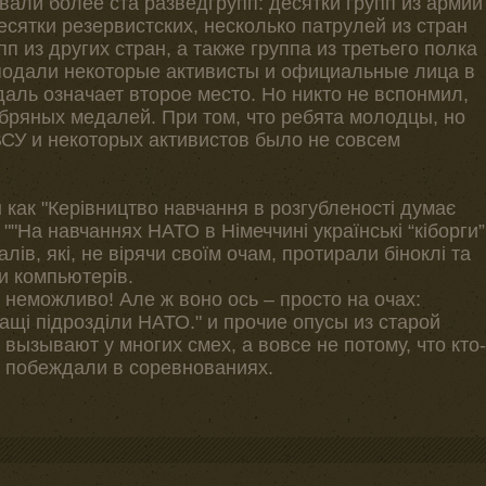
вали более ста разведгрупп: десятки групп из армии
есятки резервистских, несколько патрулей из стран
 из других стран, а также группа из третьего полка
 подали некоторые активисты и официальные лица в
аль означает второе место. Но никто не вспонмил,
ребряных медалей. При том, что ребята молодцы, но
СУ и некоторых активистов было не совсем
как "Керівництво навчання в розгубленості думає
и ""На навчаннях НАТО в Німеччині українські “кіборги”
ів, які, не вірячи своїм очам, протирали біноклі та
и компьютерів.
 неможливо! Але ж воно ось – просто на очах:
ращі підрозділи НАТО." и прочие опусы из старой
вызывают у многих смех, а вовсе не потому, что кто-
ы побеждали в соревнованиях.