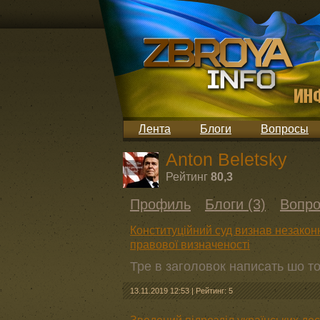
Лента
Блоги
Вопросы
Anton Beletsky
Рейтинг
80,3
Профиль
Блоги (3)
Вопро
Конституційний суд визнав незако
правової визначеності
Тре в заголовок написать шо т
13.11.2019 12:53
|
Рейтинг: 5