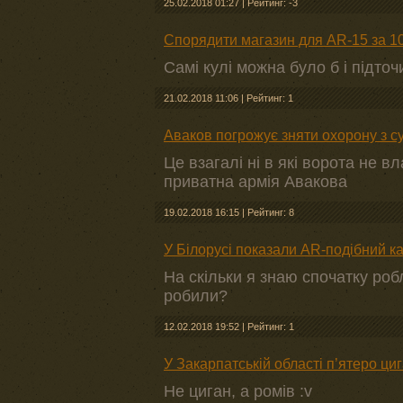
25.02.2018 01:27
|
Рейтинг: -3
Спорядити магазин для AR-15 за 1
Самі кулі можна було б і підточ
21.02.2018 11:06
|
Рейтинг: 1
Аваков погрожує зняти охорону з с
Це взагалі ні в які ворота не 
приватна армія Авакова
19.02.2018 16:15
|
Рейтинг: 8
У Білорусі показали AR-подібний к
На скільки я знаю спочатку роб
робили?
12.02.2018 19:52
|
Рейтинг: 1
У Закарпатській області п’ятеро ци
Не циган, а ромів :v