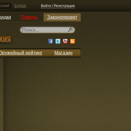
сский
English
Войти / Регистрация
кидки
Помочь
Законопроект
Оружейный рейтинг
Магазин