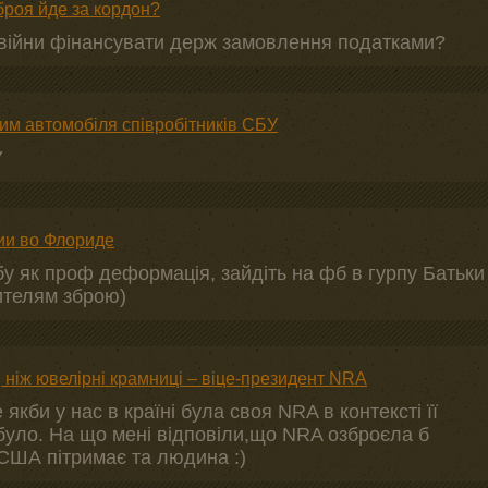
зброя йде за кордон?
с війни фінансувати держ замовлення податками?
ким автомобіля співробітників СБУ
У
ии во Флориде
у як проф деформація, зайдіть на фб в гурпу Батьки
ителям зброю)
ніж ювелірні крамниці – віце-президент NRA
якби у нас в країні була своя NRA в контексті її
е було. На що мені відповіли,що NRA озброєла б
 США пітримає та людина :)