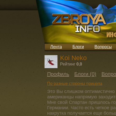
Лента
Блоги
Вопросы
Koi Neko
Рейтинг
0,0
Профиль
Блоги (0)
Вопро
По разные стороны прицела
Это Вы слишком оптимистично 
американцы напрямую заходить 
Мне свой Спартан пришлось го
Германии. Часто есть четкое ра
накрутка получается еще боль