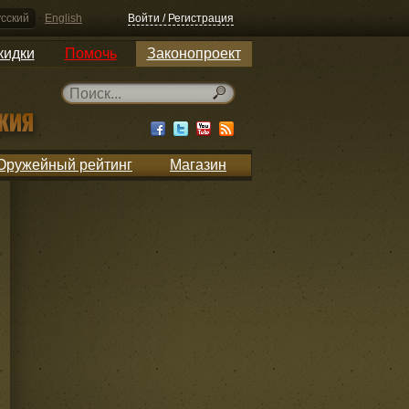
сский
English
Войти / Регистрация
кидки
Помочь
Законопроект
Оружейный рейтинг
Магазин