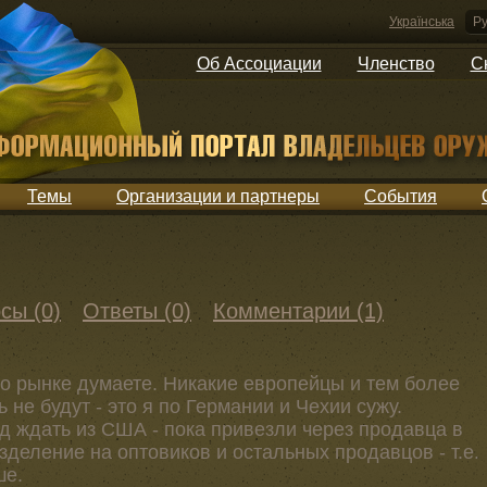
Українська
Ру
Об Ассоциации
Членство
С
Темы
Организации и партнеры
События
сы (0)
Ответы (0)
Комментарии (1)
о рынке думаете. Никакие европейцы и тем более
не будут - это я по Германии и Чехии сужу.
д ждать из США - пока привезли через продавца в
зделение на оптовиков и остальных продавцов - т.е.
ше.