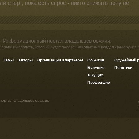
ли спорт, пока есть спрос - никто снижать цену не
 - Информационный портал владельцев оружия.
и праве им владеть, который будет полезен как опытным владельцам оружия,
Темы
Авторы
Организации и партнеры
События
Оружейный р
Будущие
Политики
Текущие
Прошедшие
портал владельцев оружия.