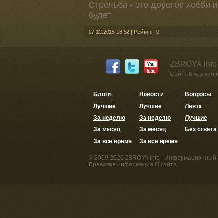
Стрельба - это дорогое хобби и
будет.
07.12.2015 18:52
|
Рейтинг: 0
ZBROYA.info
Сайт об оружии 
Блоги
Новости
Вопросы
Лучшие
Лучшие
Лента
За неделю
За неделю
Лучшие
За месяц
За месяц
Без ответа
За все время
За все время
© 2009-2020 ZBROYA.info - Информационный 
Правовая информация
О сайте