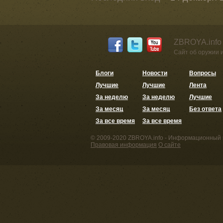
ZBROYA.info
Сайт об оружии 
Блоги
Новости
Вопросы
Лучшие
Лучшие
Лента
За неделю
За неделю
Лучшие
За месяц
За месяц
Без ответа
За все время
За все время
© 2009-2020 ZBROYA.info - Информационный 
Правовая информация
О сайте