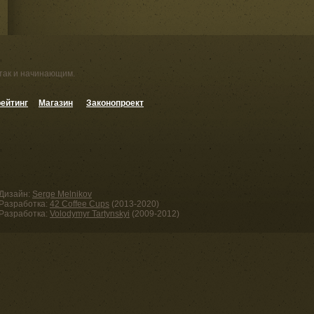
 так и начинающим.
ейтинг
Магазин
Законопроект
Дизайн:
Serge Melnikov
Разработка:
42 Coffee Cups
(2013-2020)
Разработка:
Volodymyr Tartynskyi
(2009-2012)