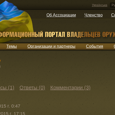
Українська
Ру
Об Ассоциации
Членство
С
Темы
Организации и партнеры
События
y
)
сы (1)
Ответы (0)
Комментарии (3)
15 г. 0:47
015 г. 17:15