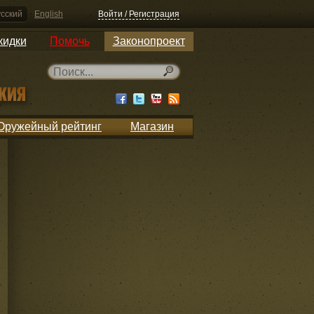
сский
English
Войти / Регистрация
кидки
Помочь
Законопроект
Оружейный рейтинг
Магазин