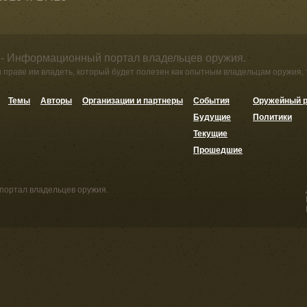
 - Информационный портал владельцев оружия.
и праве им владеть, который будет полезен как опытным владельцам оружия,
Темы
Авторы
Организации и партнеры
События
Оружейный р
Будущие
Политики
Текущие
Прошедшие
портал владельцев оружия.