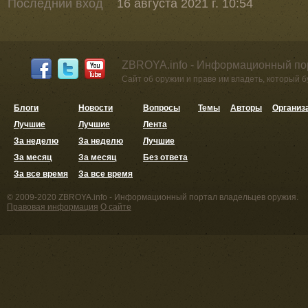
Последний вход
16 августа 2021 г. 10:54
ZBROYA.info - Информационный по
Сайт об оружии и праве им владеть, который 
Блоги
Новости
Вопросы
Темы
Авторы
Организ
Лучшие
Лучшие
Лента
За неделю
За неделю
Лучшие
За месяц
За месяц
Без ответа
За все время
За все время
© 2009-2020 ZBROYA.info - Информационный портал владельцев оружия.
Правовая информация
О сайте