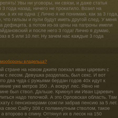
релять! Увы ни уговоры, ни связи, и даже статья
3 года назад, ничего не прокатило. Возил на
, а их не одна :( Лично я не понимаю, как за 3 года
, что гильзы и пули будут иметь другой след. У меня
а дефицита, а потом из-за цены на патроны имели
майдановский и после него 3 года! Лично я думаю,
аз в 5 или 10 лет. Ну зачем нас каждые 3 года
самообороны владельца?
ой стране на новом джипе поехал иван царевич с
 с лесом. Девушка разделась, был секс. И вот
то два чуда с ружьями бердан годов 40х идут к
ние уже метров 350 . А вокруг лес. Явно не
шине был ствол. Дальше. Крикнул им Иван Царевич
елиться надо телочкой. А это Орловская область. Там
хату с пенсионерами сожгли забрав пенсию за 5 лет.
ка свою Сайгу 308 с полминутным стволом, такое
 а второво в спину. Оттянул их в лесок на 150