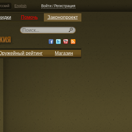
сский
English
Войти / Регистрация
кидки
Помочь
Законопроект
Оружейный рейтинг
Магазин