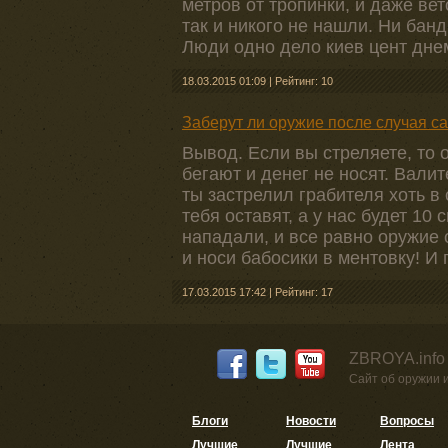
метров от тропинки, и даже вет
так и никого не нашли. Ни банди
Люди одно дело киев цент днем
18.03.2015 01:09
|
Рейтинг: 10
Заберут ли оружие после случая 
Вывод. Если вы стреляете, то 
бегают и денег не носят. Вали
ты застрелил грабителя хоть в с
тебя оставят, а у нас будет 10
нападали, и все равно оружие 
и носи бабосики в ментовку! И 
17.03.2015 17:42
|
Рейтинг: 17
ZBROYA.info
Сайт об оружии 
Блоги
Новости
Вопросы
Лучшие
Лучшие
Лента