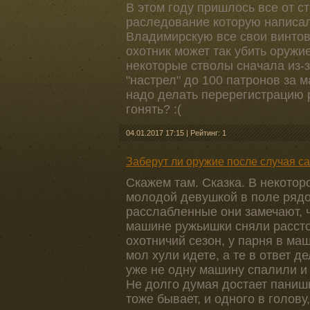
В этом году пришлось все от ст
раследование которую написал 
Владимирскую все свои винтовки
охотник может так убить оружие
некоторые стволы сначала из-з
"настрел" до 100 патронов за 
надо делать перерегистрацию р
гонять? :(
04.01.2017 17:15
|
Рейтинг: 1
Заберут ли оружие после случая 
Скажем там. Сказка. В некотор
молодой девушкой в поле рядом
расслабленные они замечают, ч
машине ружьишки сняли расстоя
охотничий сезон, у парня в ма
мол хули идете, а те в ответ д
уже не одну машину спалили и 
Не долго думая достает паниш
тоже бывает, и одного в голову,