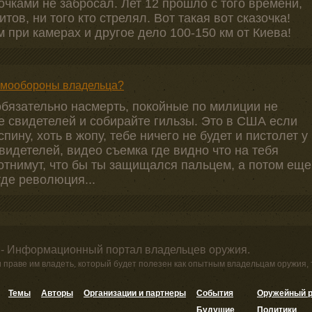
очками не забросал. Лет 12 прошло с того времени,
тов, ни того кто стрелял. Вот такая вот сказочка!
 при камерах и другое дело 100-150 км от Киева!
самообороны владельца?
обязательно насмерть, покойные по милиции не
те свидетелей и собирайте гильзы. Это в США если
пину, хоть в жопу, тебе ничего не будет и пистолет у
 свидетелей, видео съемка где видно что на тебя
отнимут, что бы ты защищался пальцем, а потом еще
где революция...
 - Информационный портал владельцев оружия.
и праве им владеть, который будет полезен как опытным владельцам оружия,
Темы
Авторы
Организации и партнеры
События
Оружейный р
Будущие
Политики