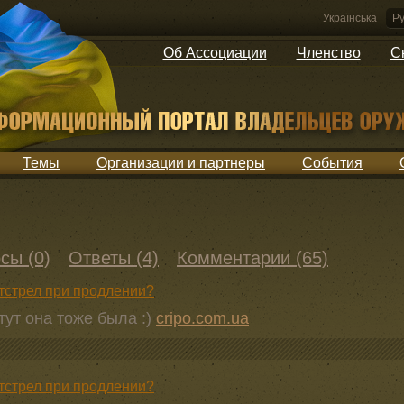
Українська
Ру
Об Ассоциации
Членство
С
Темы
Организации и партнеры
События
сы (0)
Ответы (4)
Комментарии (65)
отстрел при продлении?
 тут она тоже была :)
cripo.com.ua
отстрел при продлении?