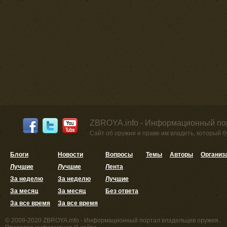
ZBROYA.info - Информационный по
Сайт об оружии и праве им владеть, который 
Блоги
Новости
Вопросы
Темы
Авторы
Организ
Лучшие
Лучшие
Лента
За неделю
За неделю
Лучшие
За месяц
За месяц
Без ответа
За все время
За все время
© 2009-2020 ZBROYA.info - Информационный портал владельцев оружия.