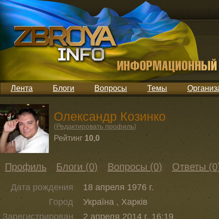
Лента
Блоги
Вопросы
Темы
Организ
Олександр Козинко
(
Редактировать профиль
)
Рейтинг
10,0
Профиль
Блоги (0)
Вопросы (0)
Ответы (0
Дата рождения
18 апреля 1976 г.
Город
Україна , Харкiв
Зарегистрирован
2 апреля 2014 г. 16:19