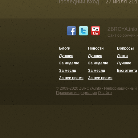
Последний вход
27 июля 2016
ZBROYA.info
Сайт об оружии 
Блоги
Новости
Вопросы
Лучшие
Лучшие
Лента
За неделю
За неделю
Лучшие
За месяц
За месяц
Без ответа
За все время
За все время
© 2009-2020 ZBROYA.info - Информационный 
Правовая информация
О сайте