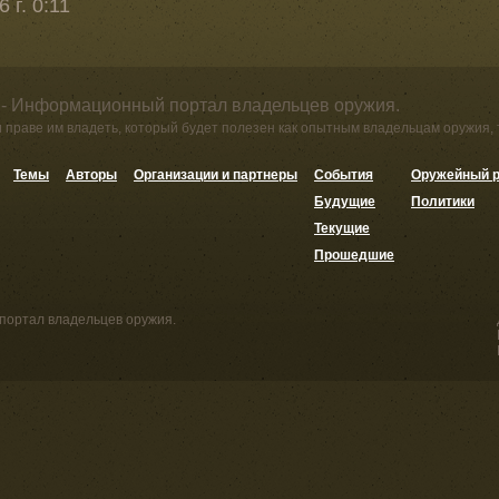
 г. 0:11
 - Информационный портал владельцев оружия.
и праве им владеть, который будет полезен как опытным владельцам оружия,
Темы
Авторы
Организации и партнеры
События
Оружейный р
Будущие
Политики
Текущие
Прошедшие
портал владельцев оружия.