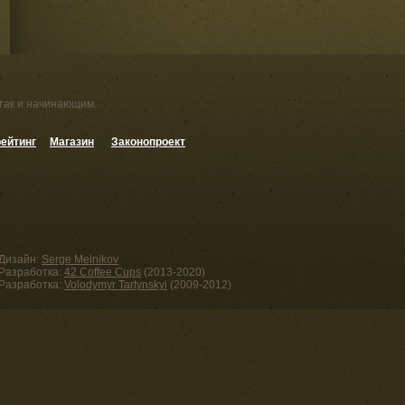
 так и начинающим.
ейтинг
Магазин
Законопроект
Дизайн:
Serge Melnikov
Разработка:
42 Coffee Cups
(2013-2020)
Разработка:
Volodymyr Tartynskyi
(2009-2012)