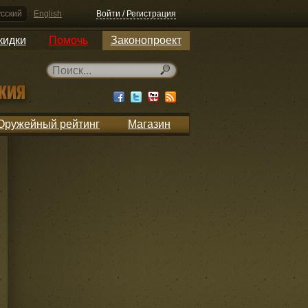
сский
English
Войти / Регистрация
кидки
Помочь
Законопроект
Оружейный рейтинг
Магазин