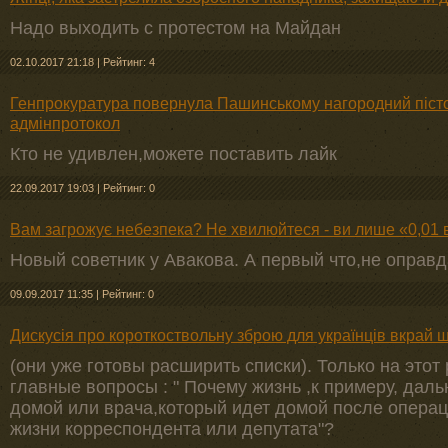
Надо выходить с протестом на Майдан
02.10.2017 21:18
|
Рейтинг: 4
Генпрокуратура повернула Пашинському нагородний пістол
адмінпротокол
Кто не удивлен,можете поставить лайк
22.09.2017 19:03
|
Рейтинг: 0
Вам загрожує небезпека? Не хвилюйтеся - ви лише «0,01 
Новый советник у Авакова. А первый что,не оправ
09.09.2017 11:35
|
Рейтинг: 0
Дискусія про короткоствольну зброю для українців вкрай 
(они уже готовы расширить списки). Только на этот 
главные вопросы : " Почему жизнь ,к примеру, дал
домой или врача,который идет домой после операц
жизни корреспондента или депутата"?