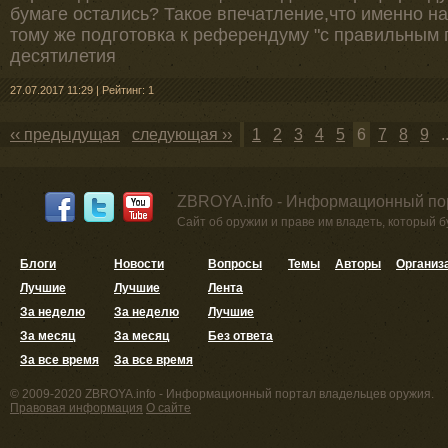
бумаге остались? Такое впечатление,что именно на 
тому же подготовка к референдуму "с правильным
десятилетия
27.07.2017 11:29
|
Рейтинг: 1
‹‹ предыдущая
следующая ››
1
2
3
4
5
6
7
8
9
.
ZBROYA.info - Информационный по
Сайт об оружии и праве им владеть, который 
Блоги
Новости
Вопросы
Темы
Авторы
Организ
Лучшие
Лучшие
Лента
За неделю
За неделю
Лучшие
За месяц
За месяц
Без ответа
За все время
За все время
© 2009-2020 ZBROYA.info - Информационный портал владельцев оружия.
Правовая информация
О сайте