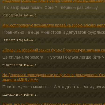
Різдвяний розіграш призів серед членів УАВЗ від магазин
Что за фирма помпы Core ? - первый раз слышу
20.11.2017 08:38
|
Рейтинг: 0
Мін’юст пропонує позбавляти права на зброю злісних непл
Правильно , а еще министров и депутатов фуфлы
12.11.2017 11:09
|
Рейтинг: 1
«Праву на збройний захист бути»: Прокуратура закрила с
Це спільна перемога . "Гуртом і батька легше бити"
29.10.2017 07:34
|
Рейтинг: 1
На Донеччині прикордонники вилучили в громадянина Укра
званого «МВД ЛНР»
Понять мужика можно ..... А что делать , если друг
12.10.2017 18:37
|
Рейтинг: 3
Жінці, яка застрелила озброєного нападника, захищаючи ді