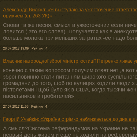
Александр Вилкул: «Я выступаю за ужесточение ответств
оружием (ст. 263 УК)»
Снова та же песня, смысл в ужесточении если ниче
ловится ( это его слова) .Получается как в анекдот
больше молока при меньших затратах -ее надо бол
28.07.2017 19:09
|
Рейтинг: 4
Власник нагородної зброї міністр юстиції Петренко лякає 
конечно с таким вопросом получим ответ нет ,а вот е
зброї повинно стати питанням широкого суспільного д
громадяни до того, щоб по вулицях ходили люди з
пістолетами і щоб було як в США, когда тысячи же
насильников и гробителей»
27.07.2017 11:58
|
Рейтинг: 4
Георгій Учайкін: «Україна стрімко наближається до дна в п
А смысл?Система референдумов на Украине не раб
первый день живем и еще не ходили на референду