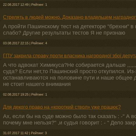
22.08.2017 12:49
|
Рейтинг: 1
Стрелять в людей можно. Доказано владельцем наградно
А пройти Пашинскому тест на детекторе "брехни" 
слабо? Другие результаты тестов Я не признаю
03.08.2017 22:15
|
Рейтинг: 4
ГПУ закрила справу проти власника нагородної збої депу
А что адвокат Химикуса?Не собирается дальше ,,,,,,
суда? Если нет,то Пашинский просто откупился. Из-
останавливаются на половине пути и наше общее д
не стоит нашего внимания
02.08.2017 19:25
|
Рейтинг: 1
Для декого право на «короткий ствол» уже працює?
Ах, если бы на суде можно было так сказать : -" А 
почему мне нельзя?" ,и судья говорит : - " Дело за
31.07.2017 11:42
|
Рейтинг: 3