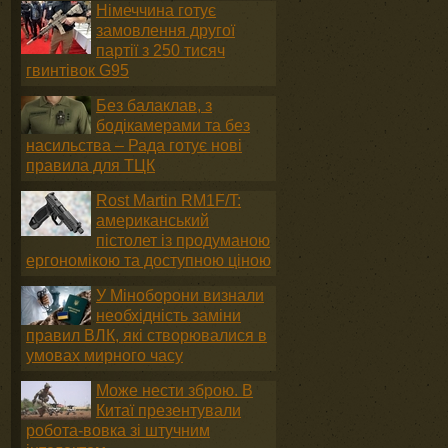
Німеччина готує
замовлення другої
партії з 250 тисяч
гвинтівок G95
Без балаклав, з
бодікамерами та без
насильства – Рада готує нові
правила для ТЦК
Rost Martin RM1F/T:
американський
пістолет із продуманою
ергономікою та доступною ціною
У Міноборони визнали
необхідність заміни
правил ВЛК, які створювалися в
умовах мирного часу
Може нести зброю. В
Китаї презентували
робота-вовка зі штучним