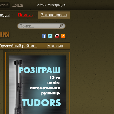
сский
English
Войти / Регистрация
кидки
Помочь
Законопроект
Оружейный рейтинг
Магазин