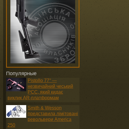
Популярные
Pistollo 77° —
незвичайний чеський
PCC, який кидає
виклик AR-платформам
Smith & Wesson
представила лімітовані
револьвери America
250