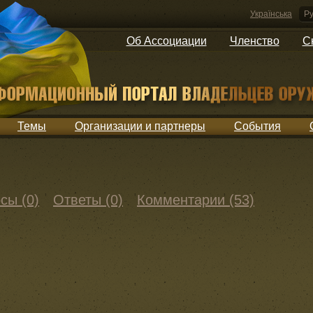
Українська
Ру
Об Ассоциации
Членство
С
Темы
Организации и партнеры
События
сы (0)
Ответы (0)
Комментарии (53)