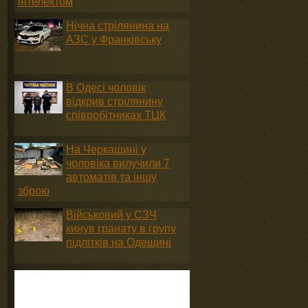
інтелектом
Нічна стрілянина на
АЗС у Франківську
В Одесі чоловік
відкрив стрілянину
співробітниках ТЦК
На Черкащині у
чоловіка вилучили 7
автоматів та іншу
зброю
Військовий у СЗЧ
кинув гранату в групу
підлітків на Одещині