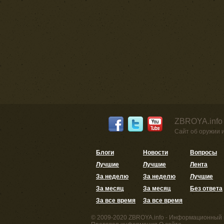
ZBROYA.info
Сайт об оружии 
Блоги
Новости
Вопросы
Лучшие
Лучшие
Лента
За неделю
За неделю
Лучшие
За месяц
За месяц
Без ответа
За все время
За все время
© 2009-2020 ZBROYA.info - Информационный 