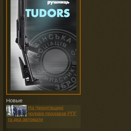
Новые
На Чернігівщині
чоловік продавав РПГ
та два автомати