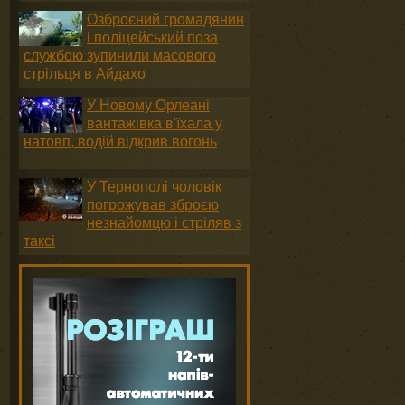
Озброєний громадянин
і поліцейський поза
службою зупинили масового
стрільця в Айдахо
У Новому Орлеані
вантажівка в'їхала у
натовп, водій відкрив вогонь
У Тернополі чоловік
погрожував зброєю
незнайомцю і стріляв з
таксі