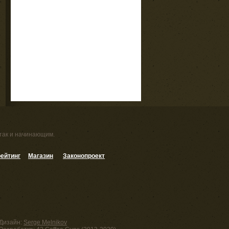
 так и начинающим.
ейтинг
Магазин
Законопроект
Дизайн:
Serge Melnikov