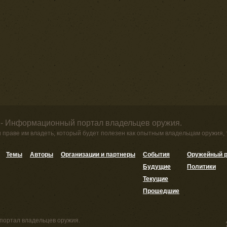
 - Информационный портал владельцев оружия.
и праве им владеть, который будет полезен как опытным владельцам оружия,
Темы
Авторы
Организации и партнеры
События
Оружейный р
Будущие
Политики
Текущие
Прошедшие
портал владельцев оружия.