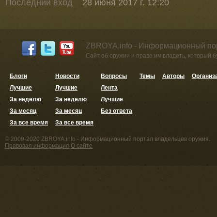
Последний вход
28 июня 2017 г. 12:20
ZBROYA.info - Информационный по
Сайт об оружии и праве им владеть, который 
Блоги
Новости
Вопросы
Темы
Авторы
Организ
Лучшие
Лучшие
Лента
За неделю
За неделю
Лучшие
За месяц
За месяц
Без ответа
За все время
За все время
© 2009-2020 ZBROYA.info - Информационный портал владельцев оружия.
Правовая информация
О сайте