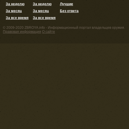
За неделю
За неделю
Лучшие
За месяц
За месяц
Без ответа
За все время
За все время
© 2009-2020 ZBROYA.info - Информационный портал владельцев оружия.
Правовая информация
О сайте