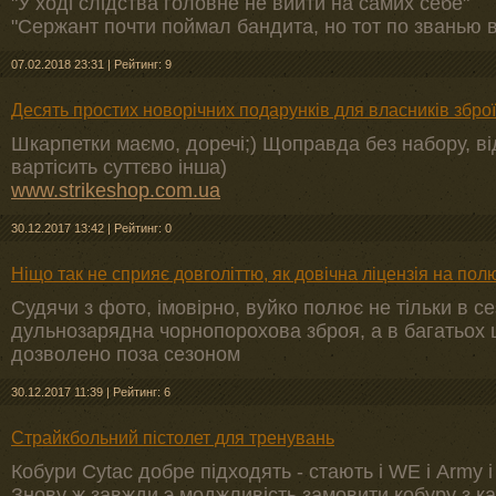
"У ході слідства головне не вийти на самих себе"
"Сержант почти поймал бандита, но тот по званью 
07.02.2018 23:31
|
Рейтинг: 9
Десять простих новорічних подарунків для власників зброї
Шкарпетки маємо, доречі;) Щоправда без набору, від
вартісить суттєво інша)
www.strikeshop.com.ua
30.12.2017 13:42
|
Рейтинг: 0
Ніщо так не сприяє довголіттю, як довічна ліцензія на по
Судячи з фото, імовірно, вуйко полює не тільки в се
дульнозарядна чорнопорохова зброя, а в багатьох 
дозволено поза сезоном
30.12.2017 11:39
|
Рейтинг: 6
Страйкбольний пістолет для тренувань
Кобури Cytac добре підходять - стають і WE і Army 
Знову ж завжди э моджливість замовити кобуру з ка