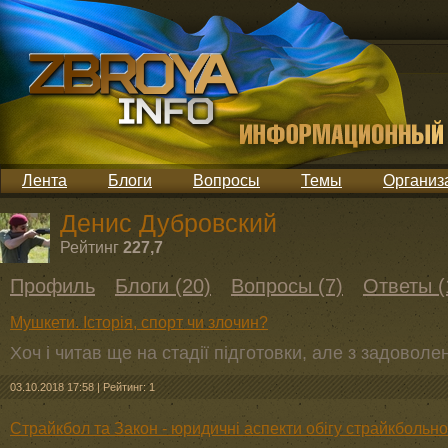
Лента
Блоги
Вопросы
Темы
Организ
Денис Дубровский
Рейтинг
227,7
Профиль
Блоги (20)
Вопросы (7)
Ответы (
Мушкети. Історія, спорт чи злочин?
Хоч і читав ще на стадії підготовки, але з задовол
03.10.2018 17:58
|
Рейтинг: 1
Страйкбол та Закон - юридичні аспекти обігу страйкбольної 