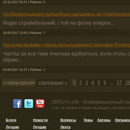
15.10.2017 00:47
|
Рейтинг: 0
На Кіровоградщині поліцейські навідались до «підпільног
Ruger страйкбольний, і той на фотку вперли...
29.09.2017 13:05
|
Рейтинг: 7
Наслідки розриву ствола дульнозарядної гвинтівки Remingt
Частіш за все така пічалька вдібується, коли хтос
зброю...
24.09.2017 16:27
|
Рейтинг: 1
‹‹ предыдущая
следующая ››
1
2
3
4
5
6
...
27
2
ZBROYA.info - Информационный по
Сайт об оружии и праве им владеть, который 
Блоги
Новости
Вопросы
Темы
Авторы
Организ
Лучшие
Лучшие
Лента