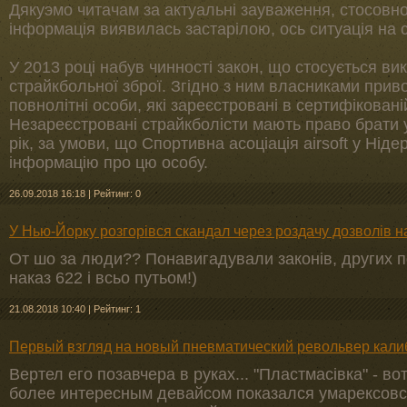
Дякуэмо читачам за актуальні зауваження, стосовно
інформація виявилась застарілою, ось ситуація на 
У 2013 році набув чинності закон, що стосується ви
страйкбольної зброї. Згідно з ним власниками прив
повнолітні особи, які зареєстровані в сертифікованій 
Незареєстровані страйкболісти мають право брати уч
рік, за умови, що Спортивна асоціація airsoft у Ні
інформацію про цю особу.
26.09.2018 16:18
|
Рейтинг: 0
У Нью-Йорку розгорівся скандал через роздачу дозволів н
От шо за люди?? Понавигадували законів, других п
наказ 622 і всьо путьом!)
21.08.2018 10:40
|
Рейтинг: 1
Первый взгляд на новый пневматический револьвер калиб
Вертел его позавчера в руках... "Пластмасівка" - в
более интересным девайсом показался умарексовск