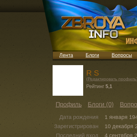
Лента
Блоги
Вопросы
R S
(
Редактировать профиль
Рейтинг
5,1
Профиль
Блоги (0)
Вопро
Дата рождения
1 января 194
Зарегистрирован
10 декабря 2
Последний вход
4 сентября 2