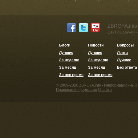
ZBROYA.info
Сайт об оружии 
Блоги
Новости
Вопросы
Лучшие
Лучшие
Лента
За неделю
За неделю
Лучшие
За месяц
За месяц
Без ответа
За все время
За все время
© 2009-2020 ZBROYA.info - Информационный 
Правовая информация
О сайте