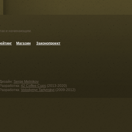
 так и начинающим.
ейтинг
Магазин
Законопроект
Дизайн:
Serge Melnikov
Разработка:
42 Coffee Cups
(2013-2020)
Разработка:
Volodymyr Tartynskyi
(2009-2012)