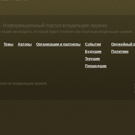
 - Информационный портал владельцев оружия.
и праве им владеть, который будет полезен как опытным владельцам оружия,
Темы
Авторы
Организации и партнеры
События
Оружейный р
Будущие
Политики
Текущие
Прошедшие
портал владельцев оружия.