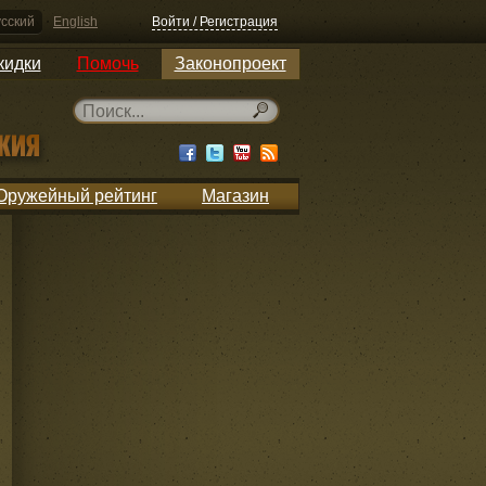
сский
English
Войти / Регистрация
кидки
Помочь
Законопроект
Оружейный рейтинг
Магазин