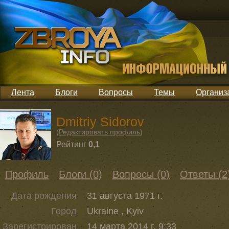
Лента
Блоги
Вопросы
Темы
Организ
Dmitriy Sidorov
(
Редактировать профиль
)
Рейтинг
0,1
Профиль
Блоги (0)
Вопросы (0)
Ответы (2
Дата рождения
31 августа 1971 г.
Город
Ukraine , Kyiv
Зарегистрирован
14 марта 2014 г. 9:33