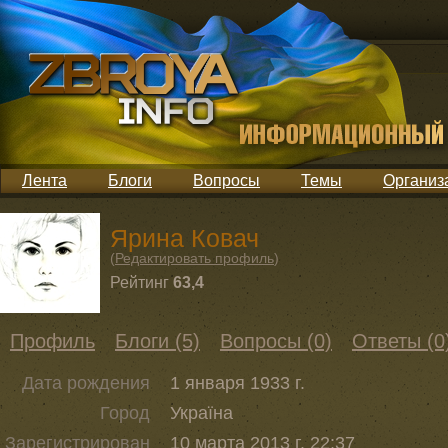
Лента
Блоги
Вопросы
Темы
Организ
Ярина Ковач
(
Редактировать профиль
)
Рейтинг
63,4
Профиль
Блоги (5)
Вопросы (0)
Ответы (0
Дата рождения
1 января 1933 г.
Город
Україна
Зарегистрирован
10 марта 2013 г. 22:37