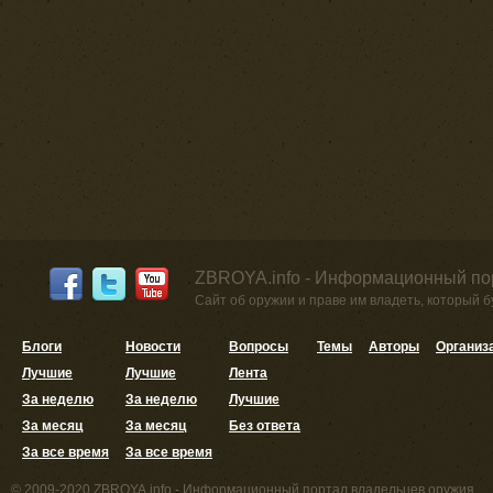
ZBROYA.info - Информационный по
Сайт об оружии и праве им владеть, который 
Блоги
Новости
Вопросы
Темы
Авторы
Организ
Лучшие
Лучшие
Лента
За неделю
За неделю
Лучшие
За месяц
За месяц
Без ответа
За все время
За все время
© 2009-2020 ZBROYA.info - Информационный портал владельцев оружия.