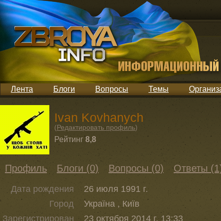
Лента
Блоги
Вопросы
Темы
Организ
Ivan Kovhanych
(
Редактировать профиль
)
Рейтинг
8,8
Профиль
Блоги (0)
Вопросы (0)
Ответы (1
Дата рождения
26 июля 1991 г.
Город
Україна , Київ
Зарегистрирован
23 октября 2014 г. 13:33