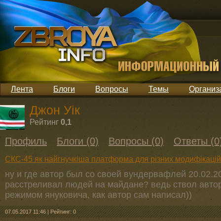
Лента
Блоги
Вопросы
Темы
Организ
Джон Уік
Рейтинг
0,1
Профиль
Блоги (0)
Вопросы (0)
Ответы (0
СКС-45 як найгнучкіша платформа для різних модифікацій
ну и где автор был со своей вундервафлей 20.02.2
расстреливал людей на майдане? ведь ствол авто
режимом януковича, как автор сам написал))
07.05.2017 11:46
|
Рейтинг: 0