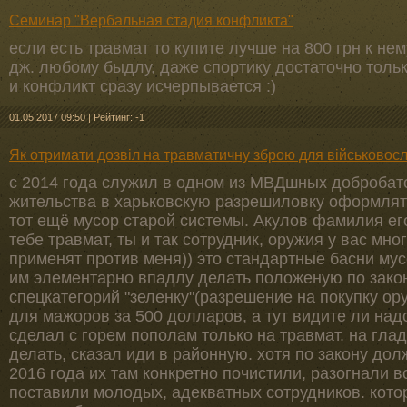
Семинар "Вербальная стадия конфликта"
если есть травмат то купите лучше на 800 грн к не
дж. любому быдлу, даже спортику достаточно толь
и конфликт сразу исчерпывается :)
01.05.2017 09:50
|
Рейтинг: -1
Як отримати дозвіл на травматичну зброю для військовос
с 2014 года служил в одном из МВДшных добробато
жительства в харьковскую разрешиловку оформлят
тот ещё мусор старой системы. Акулов фамилия ег
тебе травмат, ты и так сотрудник, оружия у вас мног
применят против меня)) это стандартные басни му
им элементарно впадлу делать положеную по зако
спецкатегорий "зеленку"(разрешение на покупку ор
для мажоров за 500 долларов, а тут видите ли над
сделал с горем пополам только на травмат. на гл
делать, сказал иди в районную. хотя по закону дол
2016 года их там конкретно почистили, разогнали в
поставили молодых, адекватных сотрудников. кото